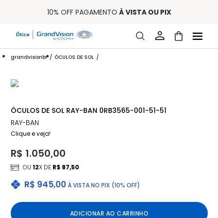
10% OFF PAGAMENTO
À VISTA OU PIX
ENTREGA PARA TODO BRASIL
15% OFF NA PRIMEIRA COMPRA (CONSULTE REGULAMENTO)
32% OFF NO COMBO - CONS. REG.
LOJA ONLINE DE LENTES DE CONTATO E ÓCULOS
grandvisionbr
ÓCULOS DE SOL
FRETE GRÁTIS EM TODO O SITE
10% OFF PAGAMENTO
À VISTA OU PIX
ENTREGA PARA TODO BRASIL
15% OFF NA PRIMEIRA COMPRA (CONSULTE REGULAMENTO)
32% OFF NO COMBO - CONS. REG.
ÓCULOS DE SOL RAY-BAN 0RB3565-001-51-51
RAY-BAN
Clique e veja!
R$ 1.050,00
OU
12
X DE
R$ 87,50
R$ 945,00
À VISTA NO PIX (10% OFF)
ADICIONAR AO CARRINHO