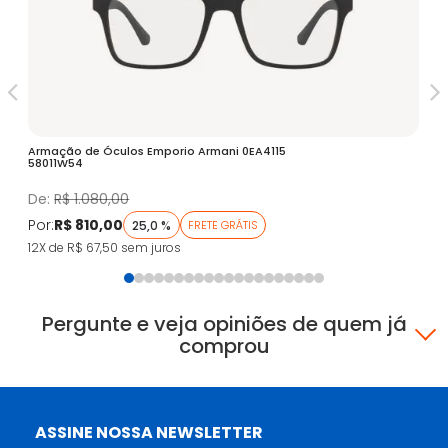
Armação de Óculos Emporio Armani 0EA4115
Óc
58011W54
Fa
De:
R$ 1.080,00
D
Por:
R$ 810,00
Po
25,0 %
FRETE GRÁTIS
12X de R$ 67,50
sem juros
5X
Pergunte e veja opiniões de quem já
comprou
ASSINE NOSSA NEWSLETTER