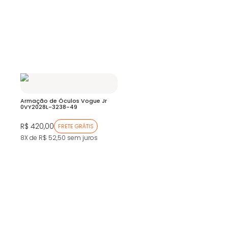
Armação de Óculos Vogue Jr
0VY2028L-3238-49
R$ 420,00
FRETE GRÁTIS
8X de R$ 52,50
sem juros