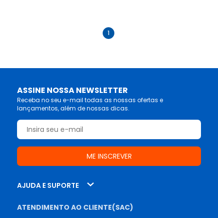
anterior
próximo
1
ASSINE NOSSA NEWSLETTER
Receba no seu e-mail todas as nossas ofertas e
lançamentos, além de nossas dicas.
AJUDA E SUPORTE
ATENDIMENTO AO CLIENTE(SAC)