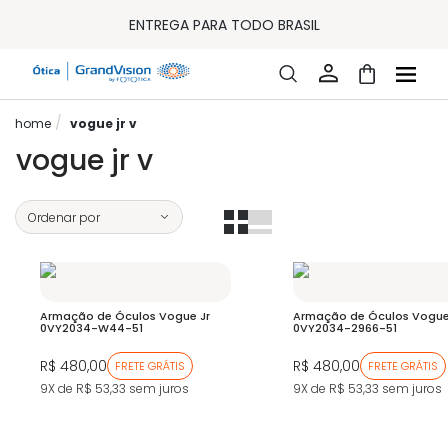
10% OFF PAGAMENTO
À VISTA OU PIX
ENTREGA PARA TODO BRASIL
15% OFF NA PRIMEIRA COMPRA (CONSULTE REGULAMENTO)
32% OFF NO COMBO - CONS. REG.
LOJA ONLINE DE LENTES DE CONTATO E ÓCULOS
FRETE GRÁTIS EM TODO O SITE
vogue jr v
10% OFF PAGAMENTO
À VISTA OU PIX
vogue jr v
ENTREGA PARA TODO BRASIL
15% OFF NA PRIMEIRA COMPRA (CONSULTE REGULAMENTO)
32% OFF NO COMBO - CONS. REG.
Armação de Óculos Vogue Jr
Armação de Óculos Vogue
0VY2034-W44-51
0VY2034-2966-51
R$ 480,00
R$ 480,00
FRETE GRÁTIS
FRETE GRÁTIS
9X de R$ 53,33
sem juros
9X de R$ 53,33
sem juros