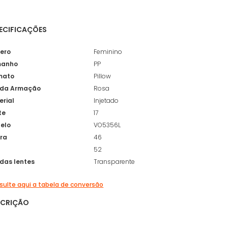
ECIFICAÇÕES
ero
Feminino
anho
PP
mato
Pillow
 da Armação
Rosa
erial
Injetado
te
17
elo
VO5356L
ura
46
52
 das lentes
Transparente
ulte aqui a tabela de conversão
SCRIÇÃO