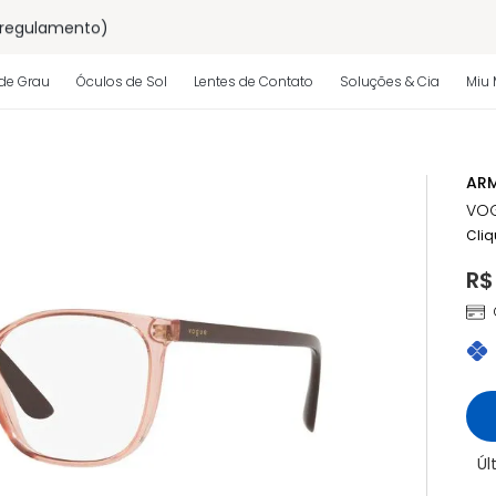
 regulamento)
os
de Grau
Óculos de Sol
Lentes de Contato
Soluções & Cia
Miu 
 regulamento)
ARM
VO
Cliq
R$
Úl