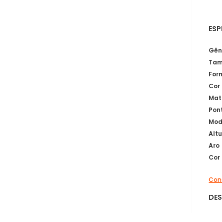
ESP
Gên
Tam
For
Cor
Mat
Pon
Mod
Alt
Aro
Cor
Cons
DE