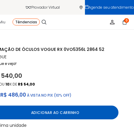
Provador Virtual
Agende seu atendimento
0
Miu
Têndencias
AÇÃO DE ÓCULOS VOGUE RX 0VO5356L 2864 52
GUE
ue e veja!
 540,00
OU
10
X DE
R$ 54,00
R$ 486,00
À VISTA NO PIX (10% OFF)
ADICIONAR AO CARRINHO
tima unidade