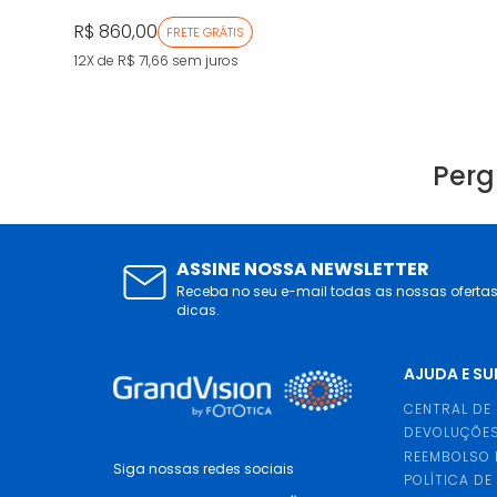
R$ 860,00
FRETE GRÁTIS
12X de R$ 71,66
sem juros
Perg
ASSINE NOSSA NEWSLETTER
Receba no seu e-mail todas as nossas oferta
dicas.
AJUDA E S
CENTRAL DE
DEVOLUÇÕES
REEMBOLSO 
Siga nossas redes sociais
POLÍTICA DE