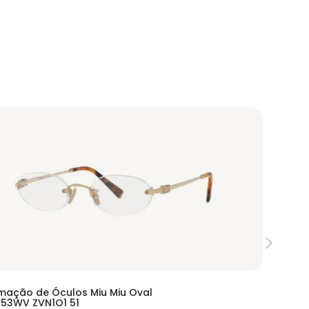
mação de Óculos Miu Miu Oval
Armação
53WV ZVN1O1 51
EA1114