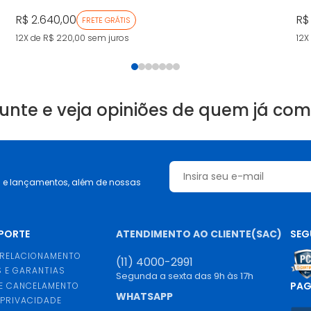
R$ 2.640,00
R$
FRETE GRÁTIS
12X de R$ 220,00
sem juros
12X
unte e veja opiniões de quem já co
s e lançamentos, além de nossas
UPORTE
ATENDIMENTO AO CLIENTE(SAC)
SEG
 RELACIONAMENTO
(11) 4000-2991
 E GARANTIAS
Segunda a sexta das 9h às 17h
PA
E CANCELAMENTO
WHATSAPP
 PRIVACIDADE