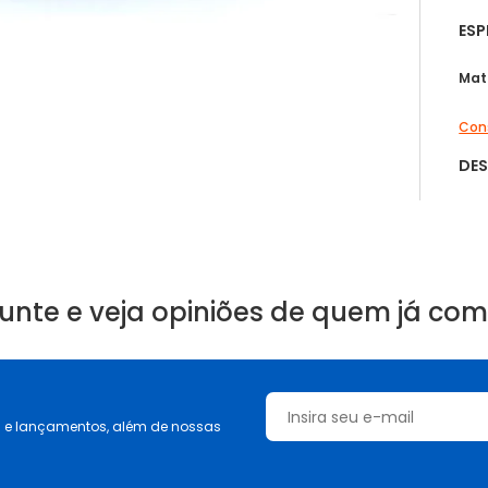
ESP
Mat
Cons
DE
unte e veja opiniões de quem já co
s e lançamentos, além de nossas