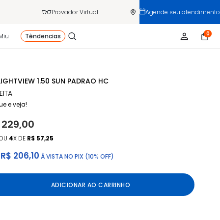
Provador Virtual
Agende seu atendimento
0
Miu
Têndencias
LIGHTVIEW 1.50 SUN PADRAO HC
EITA
ue e veja!
 229,00
OU
4
X DE
R$ 57,25
R$ 206,10
À VISTA NO PIX (10% OFF)
ADICIONAR AO CARRINHO