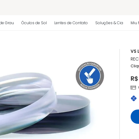
 regulamento)
de Grau
Óculos de Sol
Lentes de Contato
Soluções & Cia
Miu 
os
VS 
 regulamento)
REC
Cliq
R$