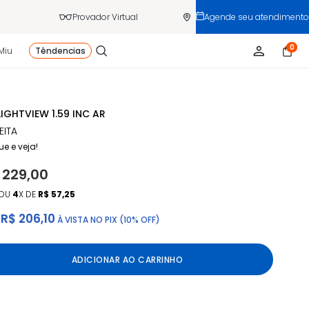
Provador Virtual
Agende seu atendimento
0
Miu
Têndencias
LIGHTVIEW 1.59 INC AR
EITA
ue e veja!
 229,00
OU
4
X DE
R$ 57,25
R$ 206,10
À VISTA NO PIX (10% OFF)
ADICIONAR AO CARRINHO