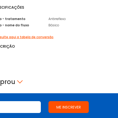
ECIFICAÇÕES
xo - tratamento
Antirreflexo
o - nome do fluxo
Básico
ulte aqui a tabela de conversão
SCRIÇÃO
mprou