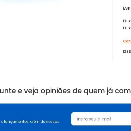
ESP
Flu
Flux
Cons
DE
unte e veja opiniões de quem já co
s e lançamentos, além de nossas