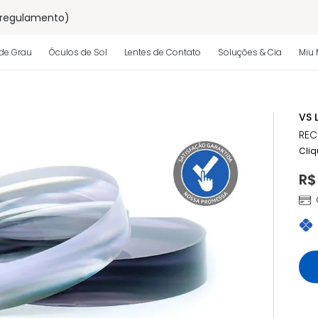
 regulamento)
os
de Grau
Óculos de Sol
Lentes de Contato
Soluções & Cia
Miu 
 regulamento)
VS 
REC
Cliq
R$