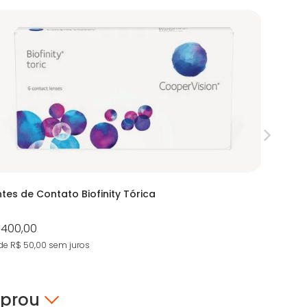
ntes de Contato Biofinity Tórica
iWear Ox
 400,00
R$ 281,0
de R$ 50,00
sem juros
5X de R$ 5
mprou