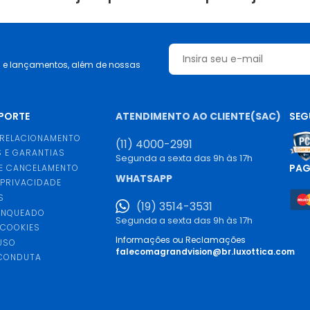
s e lançamentos, além de nossas
UPORTE
ATENDIMENTO AO CLIENTE(SAC)
SEG
 RELACIONAMENTO
(11) 4000-2991
 E GARANTIAS
Segunda a sexta das 9h às 17h
PA
E CANCELAMENTO
WHATSAPP
 PRIVACIDADE
S
(19) 3514-3531
ANQUEADO
Segunda a sexta das 9h às 17h
 COOKIES
Informações ou Reclamações
USO
falecomagrandvision@br.luxottica.com
 CONDUTA
S