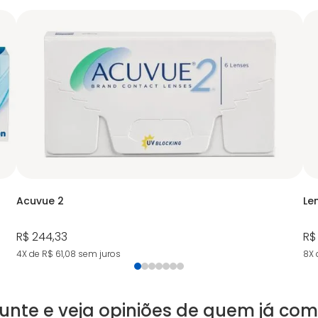
Acuvue 2
Le
R$ 244,33
R$
4X de R$ 61,08
sem juros
8X 
unte e veja opiniões de quem já co