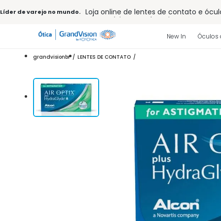
Loja online de lentes de contato e ócul
Líder de varejo no mundo.
Frete grátis em todo o site
10% off pagamento
à vista ou PIX
Entrega para todo Brasil
New In
Óculos 
15% Off na primeira compra (Consulte
32% off no combo - cons. reg.
grandvisionbr
LENTES DE CONTATO