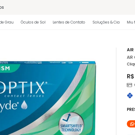
os
de Grau
Óculos de Sol
Lentes de Contato
Soluções & Cia
Miu 
 regulamento)
AIR
AIR
Cliq
R$
PR