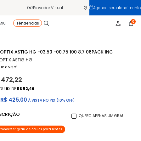
Provador Virtual
Agende seu atendimento
0
Miu
Têndencias
 OPTIX ASTIG HG -03,50 -00,75 100 8.7 06PACK INC
 OPTIX ASTIG HG
ue e veja!
 472,22
OU
9
X DE
R$ 52,46
R$ 425,00
À VISTA NO PIX (10% OFF)
ESCRIÇÃO
QUERO APENAS UM GRAU
Converter grau de óculos para lentes