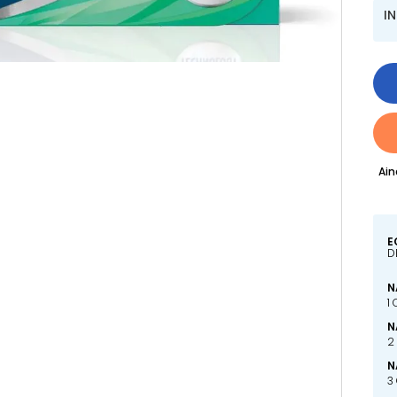
I
Ain
E
D
N
1
N
2
N
3