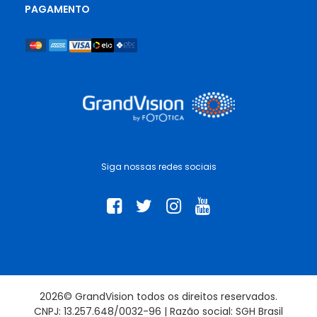
PAGAMENTO
Siga nossas redes sociais
2026© GrandVision todos os direitos reservados.
CNPJ: 13.257.648/0032-96 | Razão social: SGH Brasil