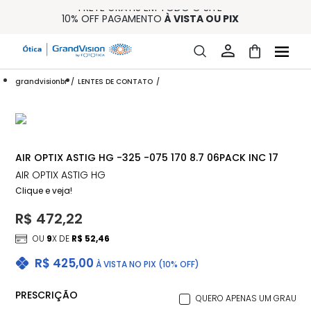
FRETE GRÁTIS EM TODO O SITE
10% OFF PAGAMENTO
À VISTA OU PIX
ENTREGA PARA TODO BRASIL
15% OFF NA PRIMEIRA COMPRA (CONSULTE REGULAMENTO)
32% OFF NO COMBO - CONS. REG.
grandvisionbr
LENTES DE CONTATO
AIR OPTIX ASTIG HG -325 -075 170 8.7 06PACK INC 17
AIR OPTIX ASTIG HG
Clique e veja!
R$ 472,22
OU
9
X DE
R$ 52,46
R$ 425,00
À VISTA NO PIX (10% OFF)
PRESCRIÇÃO
QUERO APENAS UM GRAU