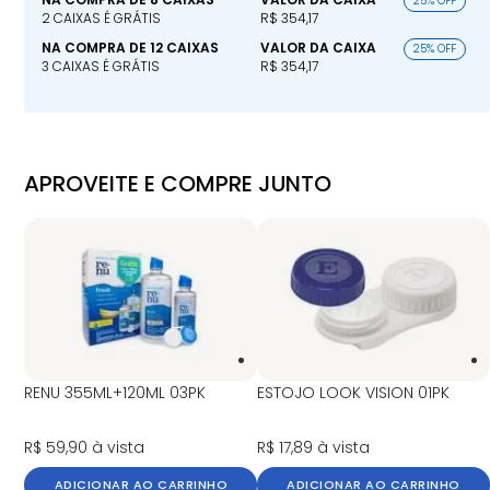
25% OFF
2 CAIXAS É GRÁTIS
R$ 354,17
NA COMPRA DE 12 CAIXAS
VALOR DA CAIXA
25% OFF
3 CAIXAS É GRÁTIS
R$ 354,17
APROVEITE E COMPRE JUNTO
RENU 355ML+120ML 03PK
ESTOJO LOOK VISION 01PK
R$ 59,90
à vista
R$ 17,89
à vista
ADICIONAR AO CARRINHO
ADICIONAR AO CARRINHO