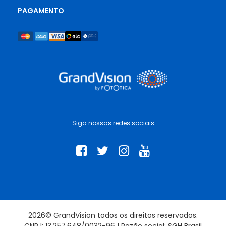
PAGAMENTO
Siga nossas redes sociais
2026© GrandVision todos os direitos reservados.
CNPJ: 13.257.648/0032-96 | Razão social: SGH Brasil