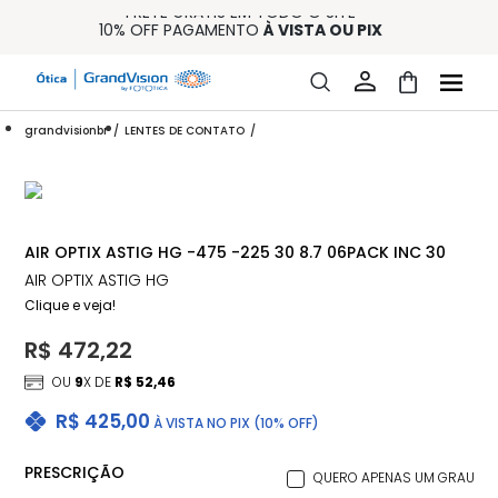
FRETE GRÁTIS EM TODO O SITE
10% OFF PAGAMENTO
À VISTA OU PIX
ENTREGA PARA TODO BRASIL
15% OFF NA PRIMEIRA COMPRA (CONSULTE REGULAMENTO)
32% OFF NO COMBO - CONS. REG.
grandvisionbr
LENTES DE CONTATO
AIR OPTIX ASTIG HG -475 -225 30 8.7 06PACK INC 30
AIR OPTIX ASTIG HG
Clique e veja!
R$ 472,22
OU
9
X DE
R$ 52,46
R$ 425,00
À VISTA NO PIX (10% OFF)
PRESCRIÇÃO
QUERO APENAS UM GRAU