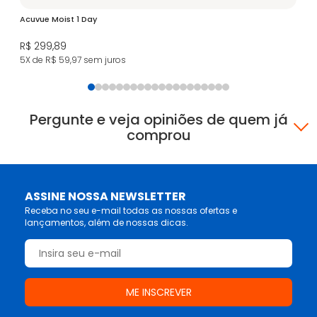
Acuvue Moist 1 Day
Co
R$ 299,89
R$
5X de R$ 59,97
sem juros
4X
Pergunte e veja opiniões de quem já
comprou
ASSINE NOSSA NEWSLETTER
Receba no seu e-mail todas as nossas ofertas e
lançamentos, além de nossas dicas.