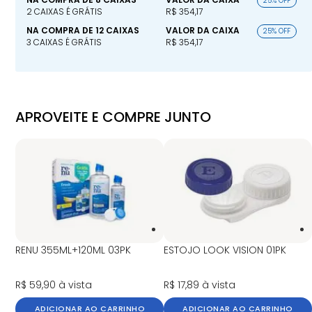
25% OFF
2 CAIXAS É GRÁTIS
R$ 354,17
NA COMPRA DE 12 CAIXAS
VALOR DA CAIXA
25% OFF
3 CAIXAS É GRÁTIS
R$ 354,17
APROVEITE E COMPRE JUNTO
RENU 355ML+120ML 03PK
ESTOJO LOOK VISION 01PK
R$ 59,90
à vista
R$ 17,89
à vista
ADICIONAR AO CARRINHO
ADICIONAR AO CARRINHO