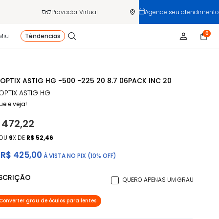
Provador Virtual
Agende seu atendimento
0
Miu
Têndencias
 OPTIX ASTIG HG -500 -225 20 8.7 06PACK INC 20
 OPTIX ASTIG HG
ue e veja!
 472,22
OU
9
X DE
R$ 52,46
R$ 425,00
À VISTA NO PIX (10% OFF)
ESCRIÇÃO
QUERO APENAS UM GRAU
Converter grau de óculos para lentes