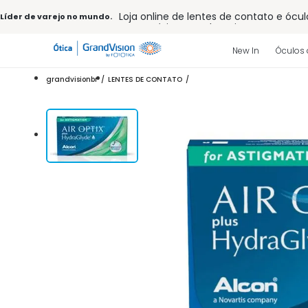
Loja online de lentes de contato e ócul
Líder de varejo no mundo.
Frete grátis em todo o site
10% off pagamento
à vista ou PIX
Entrega para todo Brasil
New In
Óculos 
15% Off na primeira compra (Consulte
32% off no combo - cons. reg.
grandvisionbr
LENTES DE CONTATO