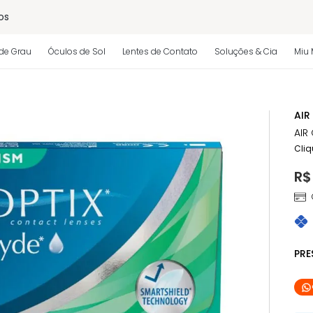
os
de Grau
Óculos de Sol
Lentes de Contato
Soluções & Cia
Miu 
 regulamento)
AIR
AIR
Cliq
R$
PR