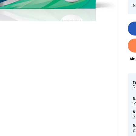
I
Ain
E
D
N
1
N
2
N
3