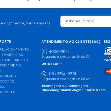
s e lançamentos, além de nossas
UPORTE
ATENDIMENTO AO CLIENTE(SAC)
SEG
 RELACIONAMENTO
(11) 4000-2991
 E GARANTIAS
Segunda a sexta das 9h às 17h
PA
E CANCELAMENTO
WHATSAPP
 PRIVACIDADE
S
(19) 3514-3531
ANQUEADO
Segunda a sexta das 9h às 17h
 COOKIES
Informações ou Reclamações
USO
falecomagrandvision@br.luxottica.com
 CONDUTA
S