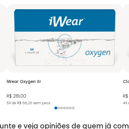
iWear Oxygen Xr
Cla
R$ 281,00
R$ 
5X de R$ 56,20
sem juros
4X 
unte e veja opiniões de quem já co