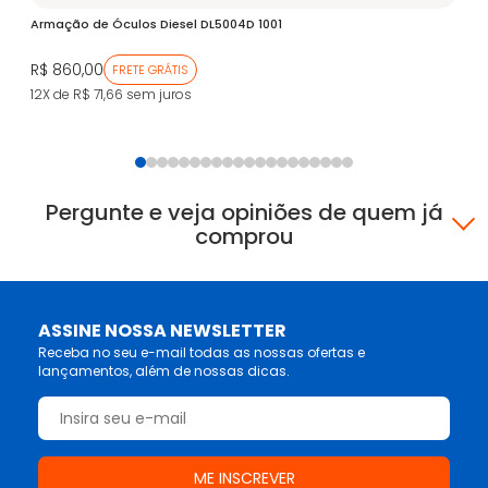
Armação de Óculos Diesel DL5004D 1001
Ar
R$ 860,00
R$
FRETE GRÁTIS
12X de R$ 71,66
sem juros
12
Pergunte e veja opiniões de quem já
comprou
ASSINE NOSSA NEWSLETTER
Receba no seu e-mail todas as nossas ofertas e
lançamentos, além de nossas dicas.