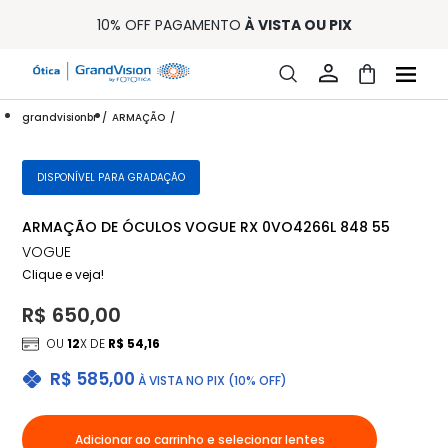
10% OFF PAGAMENTO
À VISTA OU PIX
ENTREGA PARA TODO BRASIL
15% OFF NA PRIMEIRA COMPRA (CONSULTE REGULAMENTO)
32% OFF NO COMBO - CONS. REG.
LOJA ONLINE DE LENTES DE CONTATO E ÓCULOS
FRETE GRÁTIS EM TODO O SITE
grandvisionbr
ARMAÇÃO
10% OFF PAGAMENTO
À VISTA OU PIX
ENTREGA PARA TODO BRASIL
DISPONÍVEL PARA GRADAÇÃO
15% OFF NA PRIMEIRA COMPRA (CONSULTE REGULAMENTO)
32% OFF NO COMBO - CONS. REG.
ARMAÇÃO DE ÓCULOS VOGUE RX 0VO4266L 848 55
VOGUE
Clique e veja!
R$ 650,00
OU
12
X DE
R$ 54,16
R$ 585,00
À VISTA NO PIX (10% OFF)
Adicionar ao carrinho e selecionar lentes