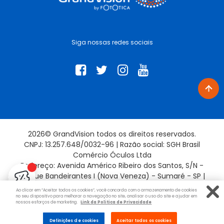
Siga nossas redes sociais
2026© GrandVision todos os direitos reservados.
CNPJ: 13.257.648/0032-96 | Razão social: SGH Brasil
Comércio Óculos Ltda
Endereço: Avenida Américo Ribeiro dos Santos, S/N -
Parque Bandeirantes I (Nova Veneza) - Sumaré - SP |
13181-715
Ao clicar em “Aceitar todos os cookies”, você concorda com o armazenamento de cookies
no seu dispositivo para melhorar a navegação no site, analisar o uso do site e ajudar em
nossos esforços de marketing.
Link da Politica de Privacidade
Evolução por:
Definições de cookies
Aceitar todos os cookies