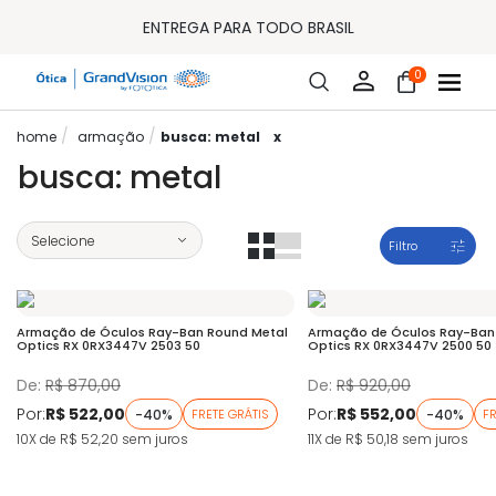
10% OFF PAGAMENTO
À VISTA OU PIX
ENTREGA PARA TODO BRASIL
15% OFF NA PRIMEIRA COMPRA (CONSULTE REGULAMENTO)
32% OFF NO COMBO - CONS. REG.
0
LOJA ONLINE DE LENTES DE CONTATO E ÓCULOS
FRETE GRÁTIS EM TODO O SITE
armação
busca: metal
x
10% OFF PAGAMENTO
À VISTA OU PIX
busca: metal
ENTREGA PARA TODO BRASIL
15% OFF NA PRIMEIRA COMPRA (CONSULTE REGULAMENTO)
32% OFF NO COMBO - CONS. REG.
Filtro
Armação de Óculos Ray-Ban Round Metal
Armação de Óculos Ray-Ban
Optics RX 0RX3447V 2503 50
Optics RX 0RX3447V 2500 50
De:
R$ 870,00
De:
R$ 920,00
Por:
R$ 522,00
Por:
R$ 552,00
-40%
-40%
FRETE GRÁTIS
FR
10X de R$ 52,20
sem juros
11X de R$ 50,18
sem juros