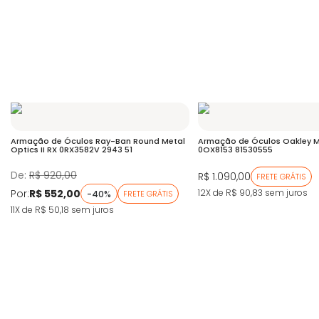
Armação de Óculos Ray-Ban Round Metal
Armação de Óculos Oakley M
Optics II RX 0RX3582V 2943 51
0OX8153 81530555
De:
R$ 920,00
R$ 1.090,00
FRETE GRÁTIS
Por:
R$ 552,00
12X de R$ 90,83
sem juros
-40%
FRETE GRÁTIS
11X de R$ 50,18
sem juros