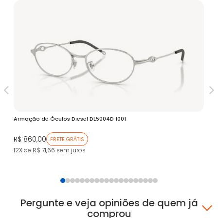
V
Armação de Óculos Diesel DL5004D 1001
Ar
R$ 860,00
R$
FRETE GRÁTIS
12X de R$ 71,66
sem juros
12
Pergunte e veja opiniões de quem já
comprou