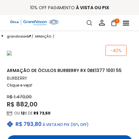
10% OFF PAGAMENTO
À VISTA OU PIX
ENTREGA PARA TODO BRASIL
15% OFF NA PRIMEIRA COMPRA (CONSULTE REGULAMENTO)
0
32% OFF NO COMBO - CONS. REG.
LOJA ONLINE DE LENTES DE CONTATO E ÓCULOS
FRETE GRÁTIS EM TODO O SITE
grandvisionbr
ARMAÇÃO
10% OFF PAGAMENTO
À VISTA OU PIX
ENTREGA PARA TODO BRASIL
-40%
15% OFF NA PRIMEIRA COMPRA (CONSULTE REGULAMENTO)
32% OFF NO COMBO - CONS. REG.
ARMAÇÃO DE ÓCULOS BURBERRY RX 0BE1377 1001 55
BURBERRY
Clique e veja!
R$ 1.470,00
R$ 882,00
OU
12
X DE
R$ 73,50
R$ 793,80
À VISTA NO PIX (10% OFF)