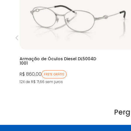
Armação de Óculos Diesel DL5004D
1001
R$ 860,00
FRETE GRÁTIS
12X de R$ 71,66
sem juros
Perg