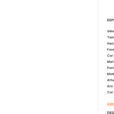
ESP
Gên
Tam
Has
For
Cor
Mat
Pon
Mod
Alt
Aro
Cor
Cons
DE