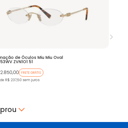
mação de Óculos Miu Miu Oval
Armação
53WV ZVN1O1 51
EA1114
 2.850,00
De:
R$ 96
FRETE GRÁTIS
Por:
R$ 
 de R$ 237,50
sem juros
9X de R$ 5
mprou