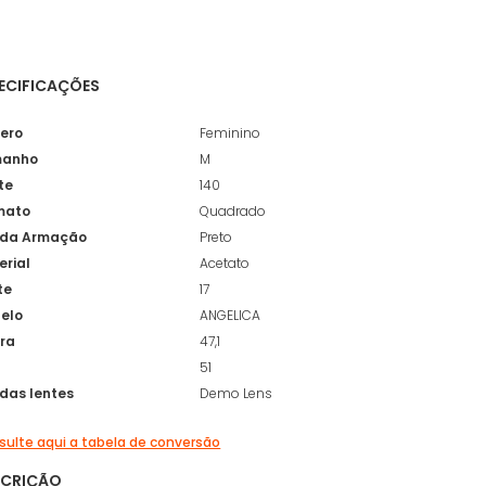
ECIFICAÇÕES
ero
Feminino
anho
M
te
140
mato
Quadrado
 da Armação
Preto
erial
Acetato
te
17
elo
ANGELICA
ura
47,1
51
 das lentes
Demo Lens
ulte aqui a tabela de conversão
SCRIÇÃO