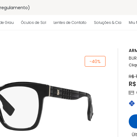
 regulamento)
os
de Grau
Óculos de Sol
Lentes de Contato
Soluções & Cia
Miu 
 regulamento)
ARM
BUR
-40%
Cliq
R$ 
R$
Úl