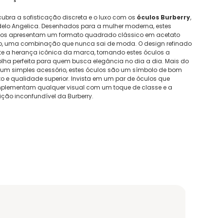
ubra a sofisticação discreta e o luxo com os
óculos Burberry
,
elo Angelica. Desenhados para a mulher moderna, estes
los apresentam um formato quadrado clássico em acetato
to, uma combinação que nunca sai de moda. O design refinado
ete a herança icônica da marca, tornando estes óculos a
lha perfeita para quem busca elegância no dia a dia. Mais do
 um simples acessório, estes óculos são um símbolo de bom
o e qualidade superior. Invista em um par de óculos que
plementam qualquer visual com um toque de classe e a
ição inconfundível da Burberry.