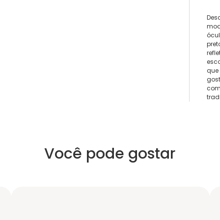
Desc
mod
ócu
pre
refl
esco
que
gost
com
trad
Você pode gostar