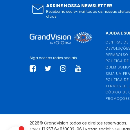
ASSINE NOSSA NEWSLETTER
Receba no seu e-mail todas as nossas oferta
dicas.
AJUDA E S
CENTRAL DE
DEVOLUÇÕES
REEMBOLSO 
Siga nossas redes sociais
POLÍTICA DE
QUEM SOMO
SEJA UM FR
POLÍTICA DE
TERMOS DE 
CÓDIGO DE
PROMOÇÕE
2026© GrandVision todos os direitos reservados.
CNPJ: 13.257.648/0032-96 | Razão social: SGH Bra