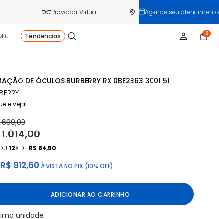
Provador Virtual
Agende seu atendimento
0
Miu
Têndencias
AÇÃO DE ÓCULOS BURBERRY RX 0BE2363 3001 51
BERRY
ue e veja!
1.690,00
 1.014,00
OU
12
X DE
R$ 84,50
R$ 912,60
À VISTA NO PIX (10% OFF)
ADICIONAR AO CARRINHO
tima unidade