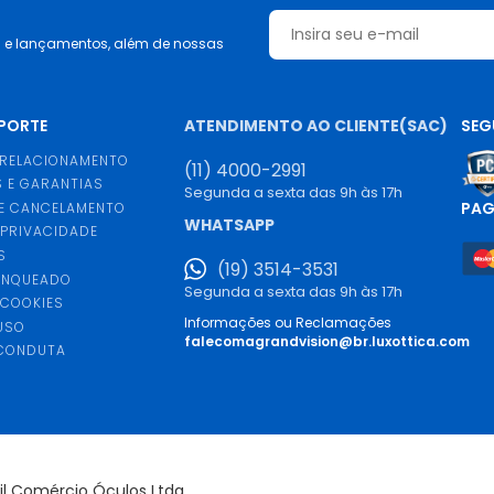
s e lançamentos, além de nossas
UPORTE
ATENDIMENTO AO CLIENTE(SAC)
SEG
 RELACIONAMENTO
(11) 4000-2991
 E GARANTIAS
Segunda a sexta das 9h às 17h
PA
E CANCELAMENTO
WHATSAPP
 PRIVACIDADE
S
(19) 3514-3531
ANQUEADO
Segunda a sexta das 9h às 17h
 COOKIES
Informações ou Reclamações
USO
falecomagrandvision@br.luxottica.com
 CONDUTA
S
sil Comércio Óculos Ltda