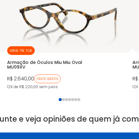
VIRAL TIK TOK
Armação de Óculos Miu Miu Oval
Ar
MU09XV
MU
R$ 2.640,00
R$
FRETE GRÁTIS
12X de R$ 220,00
sem juros
12X
unte e veja opiniões de quem já co