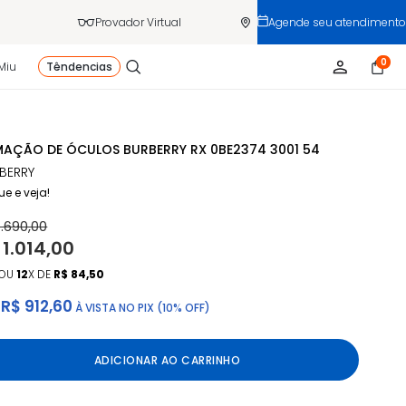
Provador Virtual
Agende seu atendimento
0
Miu
Têndencias
AÇÃO DE ÓCULOS BURBERRY RX 0BE2374 3001 54
BERRY
ue e veja!
1.690,00
 1.014,00
OU
12
X DE
R$ 84,50
R$ 912,60
À VISTA NO PIX (10% OFF)
ADICIONAR AO CARRINHO