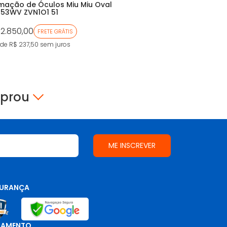
mação de Óculos Miu Miu Oval
Armação
53WV ZVN1O1 51
EA1114
 2.850,00
De:
R$ 96
FRETE GRÁTIS
Por:
R$ 
 de R$ 237,50
sem juros
9X de R$ 5
mprou
URANÇA
GAMENTO