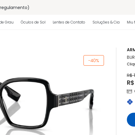
 regulamento)
os
de Grau
Óculos de Sol
Lentes de Contato
Soluções & Cia
Miu 
 regulamento)
ARM
BUR
-40%
Cliq
R$ 
R$