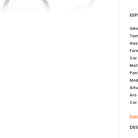
ESP
Gên
Tam
Has
For
Cor
Mat
Pon
Mod
Alt
Aro
Cor
Cons
DE