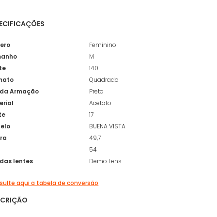
ECIFICAÇÕES
ero
Feminino
anho
M
te
140
mato
Quadrado
 da Armação
Preto
erial
Acetato
te
17
elo
BUENA VISTA
ura
49,7
54
 das lentes
Demo Lens
ulte aqui a tabela de conversão
SCRIÇÃO