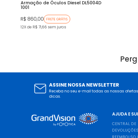
Armação de Óculos Diesel DL5004D
1001
R$ 860,00
FRETE GRÁTIS
12X de R$ 71,66
sem juros
Perg
ASSINE NOSSA NEWSLETTER
Receba no seu e-mail todas as nossas oferta
dicas.
AJUDA E S
CENTRAL DE
DEVOLUÇÕES
REEMBOLSO 