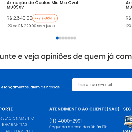
Armação de Óculos Miu Miu Oval
Ar
MU09XV
MU
R$ 2.640,00
R$
FRETE GRÁTIS
12X de R$ 220,00
sem juros
12X
unte e veja opiniões de quem já co
s e lançamentos, além de nossas
UPORTE
ATENDIMENTO AO CLIENTE(SAC)
SEG
 RELACIONAMENTO
(11) 4000-2991
 E GARANTIAS
Segunda a sexta das 9h às 17h
PA
E CANCELAMENTO