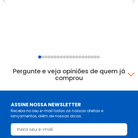
Ar
ZV
R$
12
Pergunte e veja opiniões de quem já
comprou
ASSINE NOSSA NEWSLETTER
Receba no seu e-mail todas as nossas ofertas e
lançamentos, além de nossas dicas.