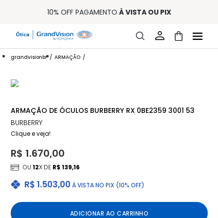
10% OFF PAGAMENTO
À VISTA OU PIX
ENTREGA PARA TODO BRASIL
15% OFF NA PRIMEIRA COMPRA (CONSULTE REGULAMENTO)
32% OFF NO COMBO - CONS. REG.
LOJA ONLINE DE LENTES DE CONTATO E ÓCULOS
grandvisionbr
ARMAÇÃO
FRETE GRÁTIS EM TODO O SITE
10% OFF PAGAMENTO
À VISTA OU PIX
ENTREGA PARA TODO BRASIL
15% OFF NA PRIMEIRA COMPRA (CONSULTE REGULAMENTO)
32% OFF NO COMBO - CONS. REG.
ARMAÇÃO DE ÓCULOS BURBERRY RX 0BE2359 3001 53
BURBERRY
Clique e veja!
R$ 1.670,00
OU
12
X DE
R$ 139,16
R$ 1.503,00
À VISTA NO PIX (10% OFF)
ADICIONAR AO CARRINHO