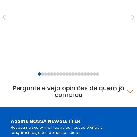
Ar
ZV
R$
12
Pergunte e veja opiniões de quem já
comprou
ASSINE NOSSA NEWSLETTER
Receba no seu e-mail todas as nossas ofertas e
lançamentos, além de nossas dicas.