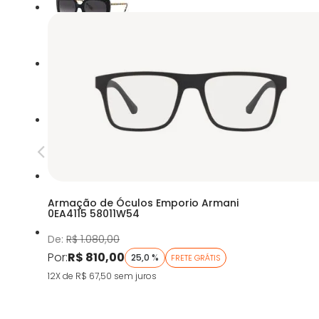
Armação de Óculos Emporio Armani
0EA4115 58011W54
De:
R$ 1.080,00
Por:
R$ 810,00
25,0 %
FRETE GRÁTIS
12X de R$ 67,50
sem juros