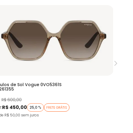
ulos de Sol Vogue 0VO5361S
Armação
261355
RX 0EA32
:
R$ 600,00
De:
R$ 90
r:
R$ 450,00
Por:
R$ 
25,0 %
FRETE GRÁTIS
de R$ 50,00
sem juros
9X de R$ 5