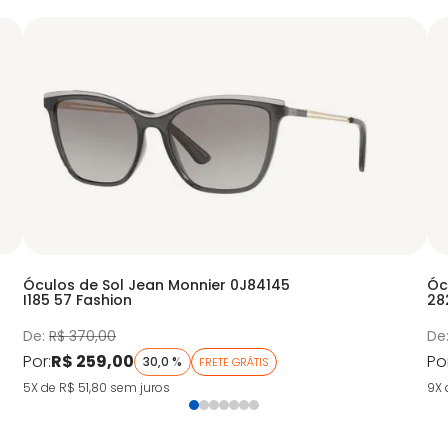
Óculos de Sol Jean Monnier 0J84145
Óc
I185 57 Fashion
28
De:
R$ 370,00
De
Por:
R$ 259,00
Po
30,0 %
FRETE GRÁTIS
5X de R$ 51,80
sem juros
9X 