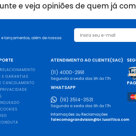
unte e veja opiniões de quem já co
s e lançamentos, além de nossas
UPORTE
ATENDIMENTO AO CLIENTE(SAC)
SEG
 RELACIONAMENTO
(11) 4000-2991
 E GARANTIAS
Segunda a sexta das 9h às 17h
PA
E CANCELAMENTO
WHATSAPP
 PRIVACIDADE
S
(19) 3514-3531
ANQUEADO
Segunda a sexta das 9h às 17h
 COOKIES
Informações ou Reclamações
USO
falecomagrandvision@br.luxottica.com
 CONDUTA
S