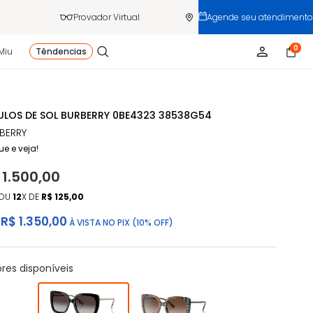
Provador Virtual
Agende seu atendimento
0
Miu
Têndencias
LOS DE SOL BURBERRY 0BE4323 38538G54
BERRY
ue e veja!
 1.500,00
OU
12
X DE
R$ 125,00
R$ 1.350,00
À VISTA NO PIX (10% OFF)
ores disponíveis