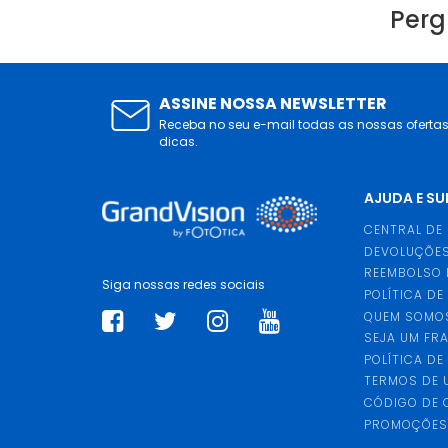
Perg
ASSINE NOSSA NEWSLETTER
Receba no seu e-mail todas as nossas oferta
dicas.
AJUDA E S
CENTRAL DE
DEVOLUÇÕES
REEMBOLSO 
Siga nossas redes sociais
POLÍTICA DE
QUEM SOMO
SEJA UM FR
POLÍTICA DE
TERMOS DE 
CÓDIGO DE
PROMOÇÕE