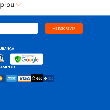
mprou
URANÇA
GAMENTO