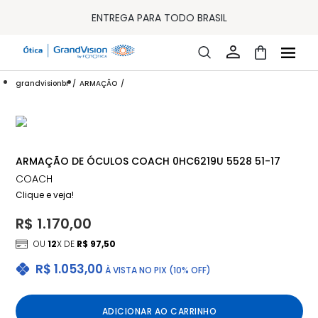
10% OFF PAGAMENTO
À VISTA OU PIX
ENTREGA PARA TODO BRASIL
15% OFF NA PRIMEIRA COMPRA (CONSULTE REGULAMENTO)
32% OFF NO COMBO - CONS. REG.
LOJA ONLINE DE LENTES DE CONTATO E ÓCULOS
FRETE GRÁTIS EM TODO O SITE
grandvisionbr
ARMAÇÃO
10% OFF PAGAMENTO
À VISTA OU PIX
ENTREGA PARA TODO BRASIL
15% OFF NA PRIMEIRA COMPRA (CONSULTE REGULAMENTO)
32% OFF NO COMBO - CONS. REG.
ARMAÇÃO DE ÓCULOS COACH 0HC6219U 5528 51-17
COACH
Clique e veja!
R$ 1.170,00
OU
12
X DE
R$ 97,50
R$ 1.053,00
À VISTA NO PIX (10% OFF)
ADICIONAR AO CARRINHO