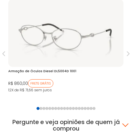
V
Armação de Óculos Diesel DL5004D 1001
Ar
R$ 860,00
R$
FRETE GRÁTIS
12X de R$ 71,66
sem juros
12
Pergunte e veja opiniões de quem já
comprou