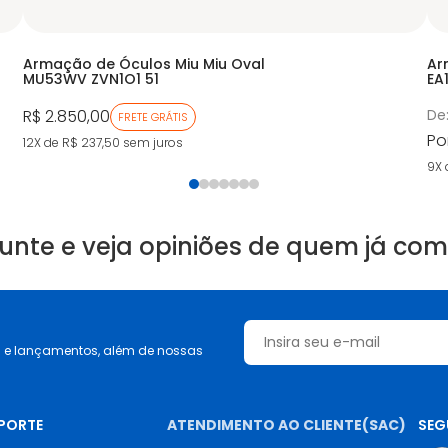
Armação de Óculos Miu Miu Oval
Ar
MU53WV ZVN1O1 51
EA
R$ 2.850,00
De
FRETE GRÁTIS
Po
12X de R$ 237,50
sem juros
9X 
unte e veja opiniões de quem já co
s e lançamentos, além de nossas
UPORTE
ATENDIMENTO AO CLIENTE(SAC)
SEG