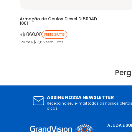
Armação de Óculos Diesel DL5004D
1001
R$ 860,00
FRETE GRÁTIS
12X de R$ 71,66
sem juros
Perg
ASSINE NOSSA NEWSLETTER
Receba no seu e-mail todas as nossas oferta
dicas.
AJUDA E S