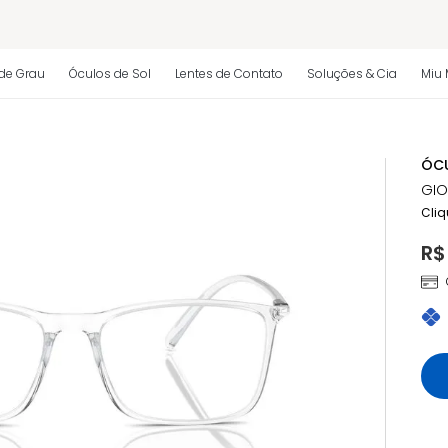
 regulamento)
de Grau
Óculos de Sol
Lentes de Contato
Soluções & Cia
Miu 
os
ÓCU
 regulamento)
GIO
Cliq
R$