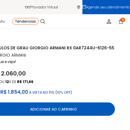
Provador Virtual
Agende seu atendimento
0
Miu
Têndencias
LOS DE GRAU GIORGIO ARMANI RX 0AR7244U-6126-55
RGIO ARMANI
ue e veja!
 2.060,00
OU
12
X DE
R$ 171,66
R$ 1.854,00
À VISTA NO PIX (10% OFF)
ADICIONAR AO CARRINHO