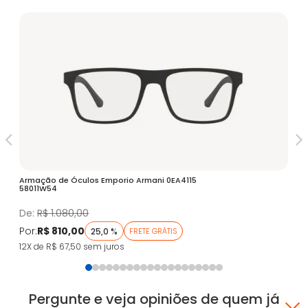
Armação de Óculos Emporio Armani 0EA4115
Óc
58011W54
Fa
De:
R$ 1.080,00
D
Por:
R$ 810,00
Po
25,0 %
FRETE GRÁTIS
12X de R$ 67,50
sem juros
5X
Pergunte e veja opiniões de quem já