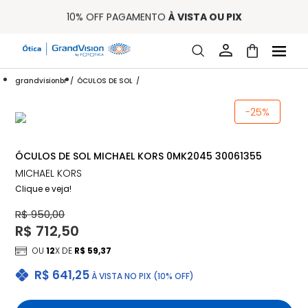
10% OFF PAGAMENTO
À VISTA OU PIX
ENTREGA PARA TODO BRASIL
15% OFF NA PRIMEIRA COMPRA (CONSULTE REGULAMENTO)
32% OFF NO COMBO - CONS. REG.
LOJA ONLINE DE LENTES DE CONTATO E ÓCULOS
FRETE GRÁTIS EM TODO O SITE
grandvisionbr
ÓCULOS DE SOL
10% OFF PAGAMENTO
À VISTA OU PIX
ENTREGA PARA TODO BRASIL
-25%
15% OFF NA PRIMEIRA COMPRA (CONSULTE REGULAMENTO)
32% OFF NO COMBO - CONS. REG.
ÓCULOS DE SOL MICHAEL KORS 0MK2045 30061355
MICHAEL KORS
Clique e veja!
R$ 950,00
R$ 712,50
OU
12
X DE
R$ 59,37
R$ 641,25
À VISTA NO PIX (10% OFF)