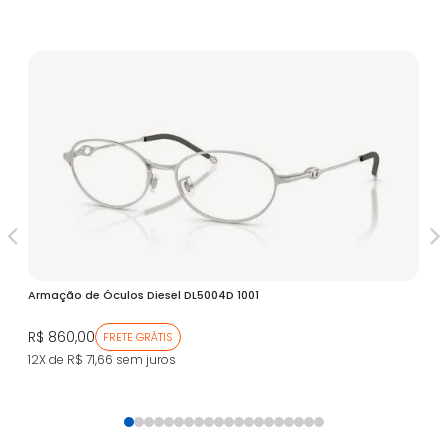
V
Armação de Óculos Diesel DL5004D 1001
Ar
R$ 860,00
R$
FRETE GRÁTIS
12X de R$ 71,66
sem juros
12