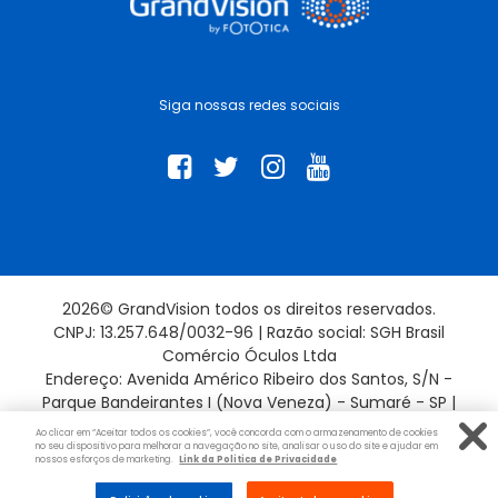
Siga nossas redes sociais
2026© GrandVision todos os direitos reservados.
CNPJ: 13.257.648/0032-96 | Razão social: SGH Brasil
Comércio Óculos Ltda
Endereço: Avenida Américo Ribeiro dos Santos, S/N -
Parque Bandeirantes I (Nova Veneza) - Sumaré - SP |
13181-715
Ao clicar em “Aceitar todos os cookies”, você concorda com o armazenamento de cookies
no seu dispositivo para melhorar a navegação no site, analisar o uso do site e ajudar em
nossos esforços de marketing.
Link da Politica de Privacidade
Evolução por: