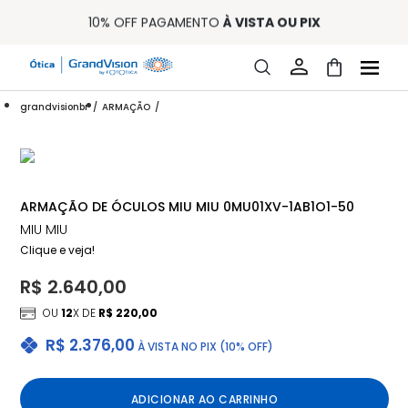
10% OFF PAGAMENTO
À VISTA OU PIX
ENTREGA PARA TODO BRASIL
15% OFF NA PRIMEIRA COMPRA (CONSULTE REGULAMENTO)
32% OFF NO COMBO - CONS. REG.
LOJA ONLINE DE LENTES DE CONTATO E ÓCULOS
grandvisionbr
ARMAÇÃO
FRETE GRÁTIS EM TODO O SITE
10% OFF PAGAMENTO
À VISTA OU PIX
ENTREGA PARA TODO BRASIL
15% OFF NA PRIMEIRA COMPRA (CONSULTE REGULAMENTO)
32% OFF NO COMBO - CONS. REG.
ARMAÇÃO DE ÓCULOS MIU MIU 0MU01XV-1AB1O1-50
MIU MIU
Clique e veja!
R$ 2.640,00
OU
12
X DE
R$ 220,00
R$ 2.376,00
À VISTA NO PIX (10% OFF)
ADICIONAR AO CARRINHO