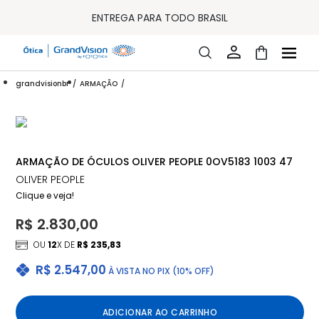
10% OFF PAGAMENTO
À VISTA OU PIX
ENTREGA PARA TODO BRASIL
15% OFF NA PRIMEIRA COMPRA (CONSULTE REGULAMENTO)
32% OFF NO COMBO - CONS. REG.
LOJA ONLINE DE LENTES DE CONTATO E ÓCULOS
FRETE GRÁTIS EM TODO O SITE
grandvisionbr
ARMAÇÃO
10% OFF PAGAMENTO
À VISTA OU PIX
ENTREGA PARA TODO BRASIL
15% OFF NA PRIMEIRA COMPRA (CONSULTE REGULAMENTO)
32% OFF NO COMBO - CONS. REG.
ARMAÇÃO DE ÓCULOS OLIVER PEOPLE 0OV5183 1003 47
OLIVER PEOPLE
Clique e veja!
R$ 2.830,00
OU
12
X DE
R$ 235,83
R$ 2.547,00
À VISTA NO PIX (10% OFF)
ADICIONAR AO CARRINHO