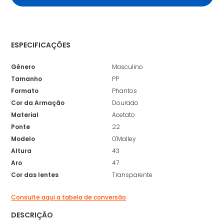
ESPECIFICAÇÕES
Gênero
Masculino
Tamanho
PP
Formato
Phantos
Cor da Armação
Dourado
Material
Acetato
Ponte
22
Modelo
O'Malley
Altura
43
Aro
47
Cor das lentes
Transparente
Consulte aqui a tabela de conversão
DESCRIÇÃO