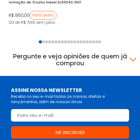
Armação de Óculos Diesel DL5004D 1001
Ar
R$ 860,00
R$
FRETE GRÁTIS
12X de R$ 71,66
sem juros
12
Pergunte e veja opiniões de quem já
comprou
ASSINE NOSSA NEWSLETTER
Receba no seu e-mail todas as nossas ofertas e
lançamentos, além de nossas dicas.