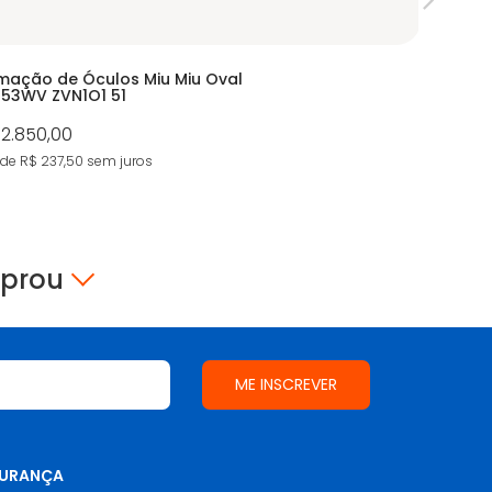
mação de Óculos Miu Miu Oval
Armação
53WV ZVN1O1 51
EA1114
 2.850,00
De:
R$ 96
Por:
R$ 
 de R$ 237,50
sem juros
9X de R$ 5
mprou
URANÇA