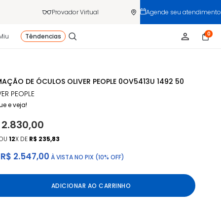
Provador Virtual
Agende seu atendimento
0
Miu
Têndencias
AÇÃO DE ÓCULOS OLIVER PEOPLE 0OV5413U 1492 50
VER PEOPLE
ue e veja!
 2.830,00
OU
12
X DE
R$ 235,83
R$ 2.547,00
À VISTA NO PIX (10% OFF)
ADICIONAR AO CARRINHO