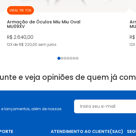
VIRAL TIK TOK
Armação de Óculos Miu Miu Oval
Ar
MU09XV
MU
R$ 2.640,00
R$
12X de R$ 220,00
sem juros
12X
unte e veja opiniões de quem já co
s e lançamentos, além de nossas
UPORTE
ATENDIMENTO AO CLIENTE(SAC)
SEG