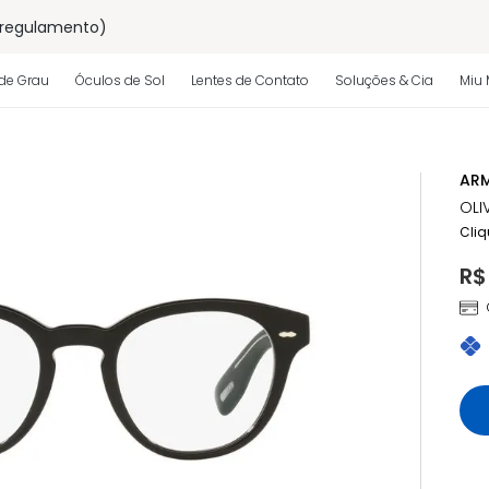
 regulamento)
os
de Grau
Óculos de Sol
Lentes de Contato
Soluções & Cia
Miu 
 regulamento)
ARM
OLI
Cliq
R$