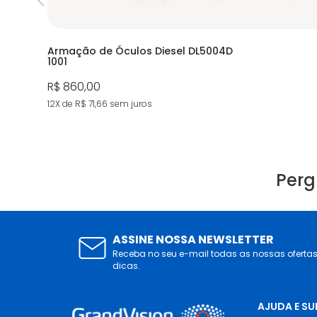
Armação de Óculos Diesel DL5004D
1001
R$ 860,00
12X de R$ 71,66
sem juros
Perg
ASSINE NOSSA NEWSLETTER
Receba no seu e-mail todas as nossas oferta
dicas.
AJUDA E S