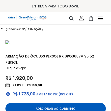
10% OFF PAGAMENTO
À VISTA OU PIX
ENTREGA PARA TODO BRASIL
15% OFF NA PRIMEIRA COMPRA (CONSULTE REGULAMENTO)
32% OFF NO COMBO - CONS. REG.
LOJA ONLINE DE LENTES DE CONTATO E ÓCULOS
FRETE GRÁTIS EM TODO O SITE
grandvisionbr
ARMAÇÃO
10% OFF PAGAMENTO
À VISTA OU PIX
ENTREGA PARA TODO BRASIL
15% OFF NA PRIMEIRA COMPRA (CONSULTE REGULAMENTO)
32% OFF NO COMBO - CONS. REG.
ARMAÇÃO DE ÓCULOS PERSOL RX 0PO3007V 95 52
PERSOL
Clique e veja!
R$ 1.920,00
OU
12
X DE
R$ 160,00
R$ 1.728,00
À VISTA NO PIX (10% OFF)
ADICIONAR AO CARRINHO