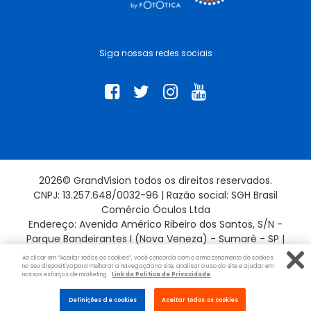
Siga nossas redes sociais
2026© GrandVision todos os direitos reservados.
CNPJ: 13.257.648/0032-96 | Razão social: SGH Brasil
Comércio Óculos Ltda
Endereço: Avenida Américo Ribeiro dos Santos, S/N -
Parque Bandeirantes I (Nova Veneza) - Sumaré - SP |
13181-715
Ao clicar em “Aceitar todos os cookies”, você concorda com o armazenamento de cookies
no seu dispositivo para melhorar a navegação no site, analisar o uso do site e ajudar em
nossos esforços de marketing.
Link da Politica de Privacidade
Evolução por:
Definições de cookies
Aceitar todos os cookies