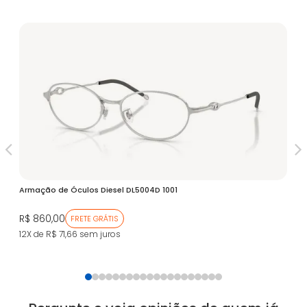
V
Armação de Óculos Diesel DL5004D 1001
Ar
R$ 860,00
R$
FRETE GRÁTIS
12X de R$ 71,66
sem juros
12