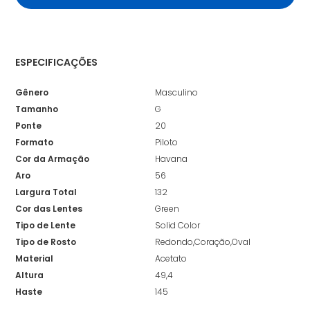
ESPECIFICAÇÕES
Gênero
Masculino
Tamanho
G
Ponte
20
Formato
Piloto
Cor da Armação
Havana
Aro
56
Largura Total
132
Cor das Lentes
Green
Tipo de Lente
Solid Color
Tipo de Rosto
Redondo,Coração,Oval
Material
Acetato
Altura
49,4
Haste
145