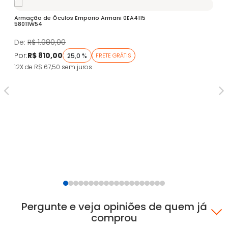
Armação de Óculos Emporio Armani 0EA4115
Óc
58011W54
Fa
De:
R$ 1.080,00
D
Por:
R$ 810,00
Po
25,0 %
FRETE GRÁTIS
12X de R$ 67,50
sem juros
5X
Pergunte e veja opiniões de quem já
comprou