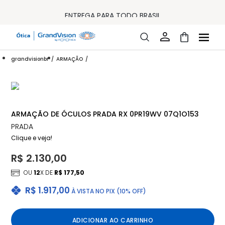
10% OFF PAGAMENTO
À VISTA OU PIX
ENTREGA PARA TODO BRASIL
15% OFF NA PRIMEIRA COMPRA (CONSULTE REGULAMENTO)
32% OFF NO COMBO - CONS. REG.
LOJA ONLINE DE LENTES DE CONTATO E ÓCULOS
FRETE GRÁTIS EM TODO O SITE
grandvisionbr
ARMAÇÃO
10% OFF PAGAMENTO
À VISTA OU PIX
ENTREGA PARA TODO BRASIL
15% OFF NA PRIMEIRA COMPRA (CONSULTE REGULAMENTO)
32% OFF NO COMBO - CONS. REG.
ARMAÇÃO DE ÓCULOS PRADA RX 0PR19WV 07Q1O153
PRADA
Clique e veja!
R$ 2.130,00
OU
12
X DE
R$ 177,50
R$ 1.917,00
À VISTA NO PIX (10% OFF)
ADICIONAR AO CARRINHO