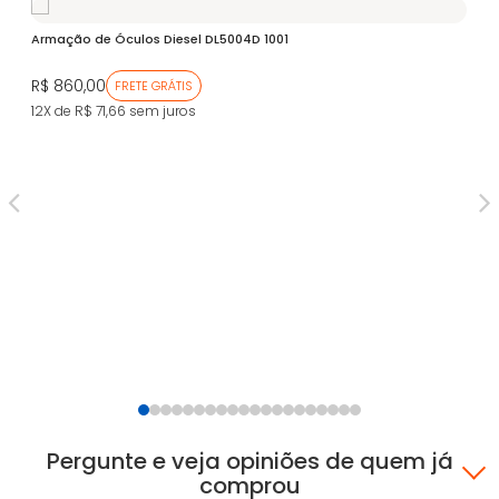
Armação de Óculos Diesel DL5004D 1001
R$ 860,00
FRETE GRÁTIS
12X de R$ 71,66
sem juros
Ar
ZV
R$
12
Pergunte e veja opiniões de quem já
comprou