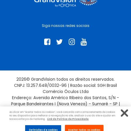
Siga nossas redes sociais
2026© GrandVision todos os direitos reservados.
CNPJ: 13.257.648/0032-96 | Razão social: SGH Brasil
Comércio Óculos Ltda
Endereço: Avenida Américo Ribeiro dos Santos, S/N -
Parque Bandeirantes I (Nova Veneza) - Sumaré - SP |
13181-715
Ao clicar em “Aceitar todos os cookies”, você concorda com o armazenamento de cookies
no seu dispositivo para melhorar a navegação no site, analisar o uso do site e ajudar em
nossos esforços de marketing.
Link da Politica de Privacidade
Evolução por:
Definições de cookies
Aceitar todos os cookies