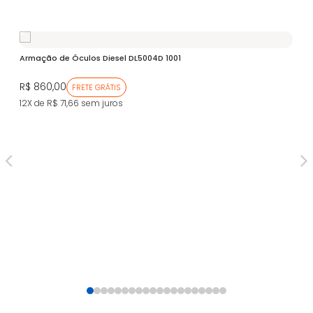
Armação de Óculos Diesel DL5004D 1001
R$ 860,00
FRETE GRÁTIS
12X de R$ 71,66
sem juros
Ar
ZV
R$
12