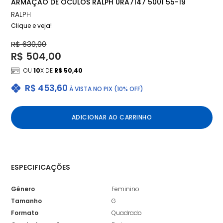
ARMAÇÃO DE ÓCULOS RALPH 0RA7147 5001 55-19
RALPH
Clique e veja!
R$ 630,00
R$ 504,00
OU
10
X DE
R$ 50,40
R$ 453,60
À VISTA NO PIX (10% OFF)
ADICIONAR AO CARRINHO
ESPECIFICAÇÕES
Gênero
Feminino
Tamanho
G
Formato
Quadrado