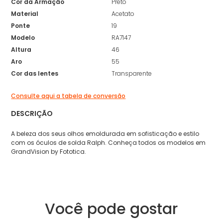
Cor da Armação
Preto
Material
Acetato
Ponte
19
Modelo
RA7147
Altura
46
Aro
55
Cor das lentes
Transparente
Consulte aqui a tabela de conversão
DESCRIÇÃO
A beleza dos seus olhos emoldurada em sofisticação e estilo
com os óculos de solda Ralph. Conheça todos os modelos em
GrandVision by Fototica.
Você pode gostar