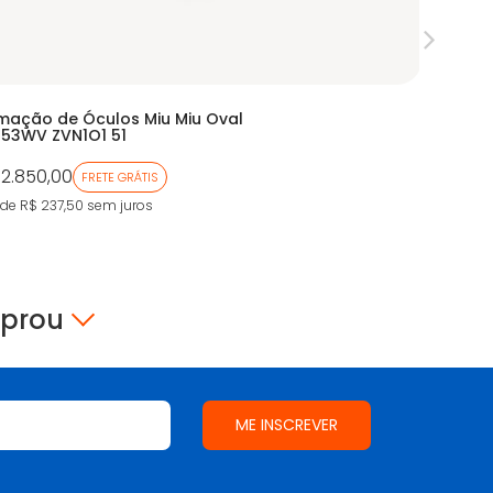
mação de Óculos Miu Miu Oval
Armação
53WV ZVN1O1 51
EA1114
 2.850,00
De:
R$ 96
FRETE GRÁTIS
Por:
R$ 
 de R$ 237,50
sem juros
9X de R$ 5
mprou