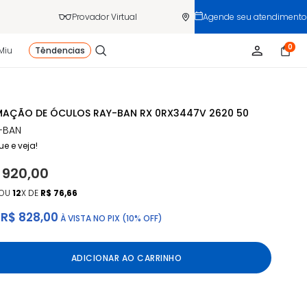
Provador Virtual
Agende seu atendimento
0
Miu
Têndencias
AÇÃO DE ÓCULOS RAY-BAN RX 0RX3447V 2620 50
-BAN
ue e veja!
 920,00
OU
12
X DE
R$ 76,66
R$ 828,00
À VISTA NO PIX (10% OFF)
ADICIONAR AO CARRINHO