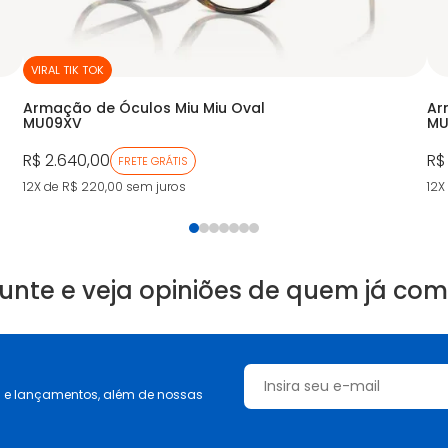
VIRAL TIK TOK
Armação de Óculos Miu Miu Oval
Ar
MU09XV
MU
R$ 2.640,00
R$
FRETE GRÁTIS
12X de R$ 220,00
sem juros
12X
unte e veja opiniões de quem já co
s e lançamentos, além de nossas