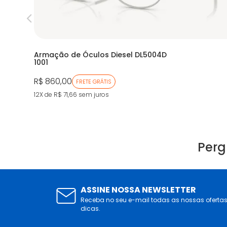
Armação de Óculos Diesel DL5004D
1001
R$ 860,00
FRETE GRÁTIS
12X de R$ 71,66
sem juros
Perg
ASSINE NOSSA NEWSLETTER
Receba no seu e-mail todas as nossas oferta
dicas.