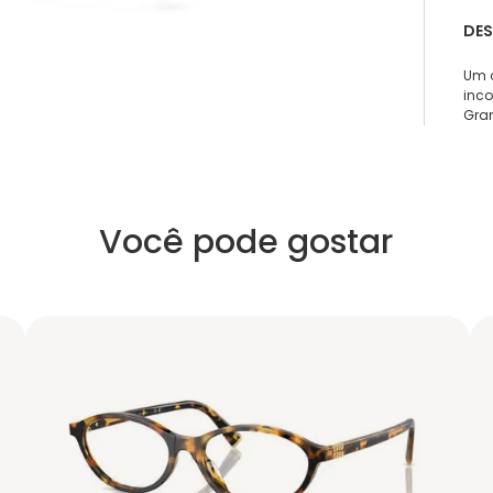
DE
Um c
inc
Gran
Você pode gostar