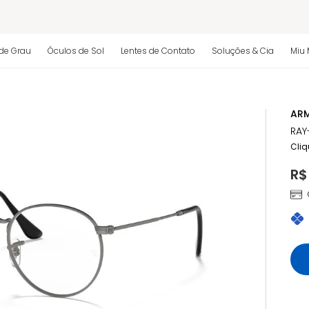
 regulamento)
de Grau
Óculos de Sol
Lentes de Contato
Soluções & Cia
Miu 
os
ARM
 regulamento)
RAY
Cliq
R$