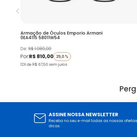
Armação de Óculos Emporio Armani
0EA4115 58011W54
De:
R$ 1.080,00
Por:
R$ 810,00
25,0 %
12X de R$ 67,50
sem juros
Perg
ASSINE NOSSA NEWSLETTER
Receba no seu e-mail todas as nossas oferta
dicas.