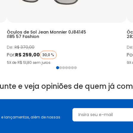
Óculos de Sol Jean Monnier 0J84145
Óc
I185 57 Fashion
28
De:
R$ 370,00
De
Por:
R$ 259,00
Po
30,0 %
5X de R$ 51,80
sem juros
9X 
unte e veja opiniões de quem já co
s e lançamentos, além de nossas