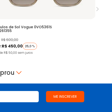
ulos de Sol Vogue 0VO5361S
Armação
261355
RX 0EA32
:
R$ 600,00
De:
R$ 90
r:
R$ 450,00
Por:
R$ 
25,0 %
de R$ 50,00
sem juros
9X de R$ 5
mprou