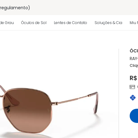
 regulamento)
os
de Grau
Óculos de Sol
Lentes de Contato
Soluções & Cia
Miu 
 regulamento)
ÓCU
RAY
Cliq
R$