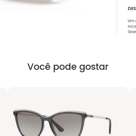
DE
Um c
inc
Gran
Você pode gostar