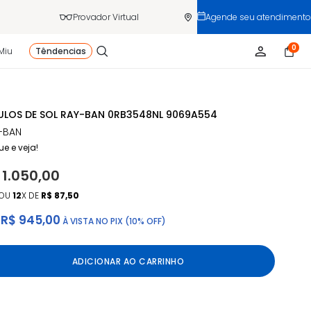
Provador Virtual
Agende seu atendimento
0
Miu
Têndencias
LOS DE SOL RAY-BAN 0RB3548NL 9069A554
-BAN
ue e veja!
 1.050,00
OU
12
X DE
R$ 87,50
R$ 945,00
À VISTA NO PIX (10% OFF)
ADICIONAR AO CARRINHO