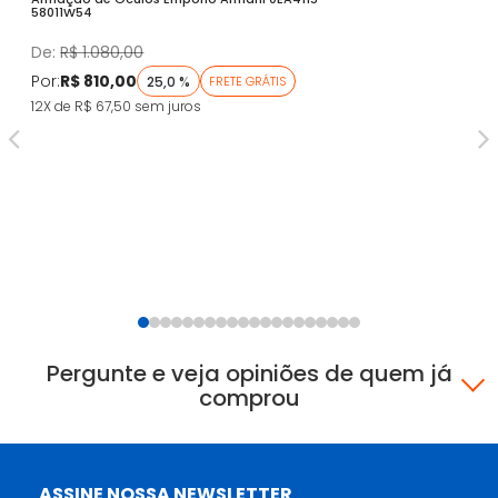
58011W54
Fa
De:
R$ 1.080,00
D
Por:
R$ 810,00
Po
25,0 %
FRETE GRÁTIS
12X de R$ 67,50
sem juros
5X
Pergunte e veja opiniões de quem já
comprou
ASSINE NOSSA NEWSLETTER