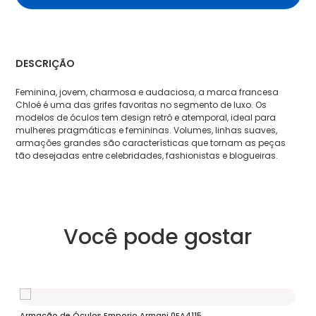
DESCRIÇÃO
Feminina, jovem, charmosa e audaciosa, a marca francesa
Chloé é uma das grifes favoritas no segmento de luxo. Os
modelos de óculos tem design retrô e atemporal, ideal para
mulheres pragmáticas e femininas. Volumes, linhas suaves,
armações grandes são características que tornam as peças
tão desejadas entre celebridades, fashionistas e blogueiras.
Você pode gostar
Armação de Óculos Emporio Armani 0EA4115
Óc