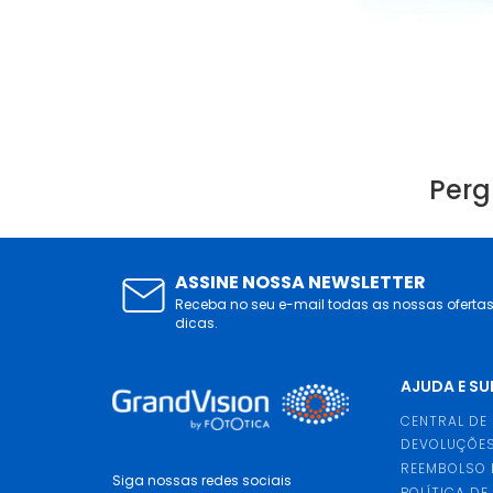
Perg
ASSINE NOSSA NEWSLETTER
Receba no seu e-mail todas as nossas oferta
dicas.
AJUDA E S
CENTRAL DE
DEVOLUÇÕES
REEMBOLSO 
Siga nossas redes sociais
POLÍTICA DE