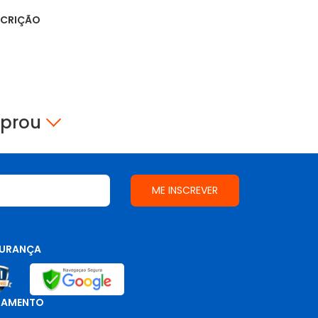
SCRIÇÃO
mprou
URANÇA
GAMENTO