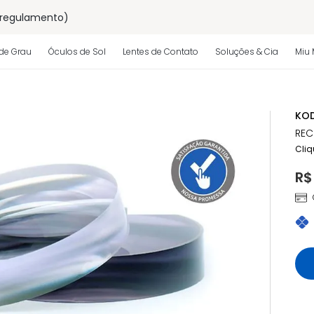
 regulamento)
os
de Grau
Óculos de Sol
Lentes de Contato
Soluções & Cia
Miu 
 regulamento)
KOD
REC
Cliq
R$