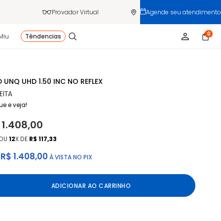
Provador Virtual
Agende seu atendimento
0
Miu
Têndencias
 UNQ UHD 1.50 INC NO REFLEX
EITA
ue e veja!
 1.408,00
OU
12
X DE
R$ 117,33
R$ 1.408,00
À VISTA NO PIX
ADICIONAR AO CARRINHO