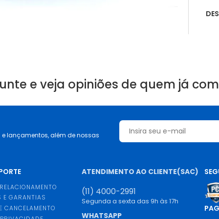
DE
unte e veja opiniões de quem já co
s e lançamentos, além de nossas
UPORTE
ATENDIMENTO AO CLIENTE(SAC)
SEG
 RELACIONAMENTO
(11) 4000-2991
 E GARANTIAS
Segunda a sexta das 9h às 17h
PA
E CANCELAMENTO
WHATSAPP
 PRIVACIDADE