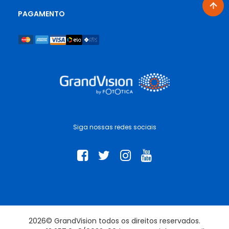
design europeu, o
óculos de sol Persol
traz o toque artesanal
e atemporal da marca italiana.
PAGAMENTO
Entre os queridinhos da moda, os
óculos de sol Vogue
encantam quem busca um estilo jovem e versátil. Já os
óculos de sol Tiffany
são o ponto de encontro entre
feminilidade e sofisticação, com detalhes delicados que
encantam os olhos mais exigentes.
Escolhendo o óculos de sol
ideal para o seu rosto
Siga nossas redes sociais
A forma do rosto influencia diretamente a harmonia do
visual. Para rostos ovais, quase todos os estilos funcionam
bem, então que tal apostar em um óculos de sol gatinho?
Para os rostos quadrados, as linhas arredondadas suavizam
os traços. Já para os rostos redondos, armações mais
angulares criam um equilíbrio visual perfeito.
Além da estética, a cor das lentes também faz diferença.
Modelos como o óculos de sol masculino polarizado,
2026© GrandVision todos os direitos reservados.