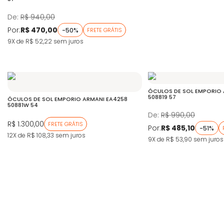
De:
R$ 940,00
Por:
R$ 470,00
-50%
FRETE GRÁTIS
9X de R$ 52,22
sem juros
ÓCULOS DE SOL EMPORIO 
508819 57
ÓCULOS DE SOL EMPORIO ARMANI EA4258
50881W 54
De:
R$ 990,00
R$ 1.300,00
FRETE GRÁTIS
Por:
R$ 485,10
-51%
12X de R$ 108,33
sem juros
9X de R$ 53,90
sem juros