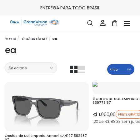
10% OFF PAGAMENTO
À VISTA OU PIX
ENTREGA PARA TODO BRASIL
15% OFF NA PRIMEIRA COMPRA (CONSULTE REGULAMENTO)
32% OFF NO COMBO - CONS. REG.
LOJA ONLINE DE LENTES DE CONTATO E ÓCULOS
FRETE GRÁTIS EM TODO O SITE
óculos de sol
ea
10% OFF PAGAMENTO
À VISTA OU PIX
ea
ENTREGA PARA TODO BRASIL
15% OFF NA PRIMEIRA COMPRA (CONSULTE REGULAMENTO)
32% OFF NO COMBO - CONS. REG.
Filtro
ÓCULOS DE SOL EMPORIO 
630773 57
R$ 1.060,00
FRETE GRÁTIS
12X de R$ 88,33
sem juro
Óculos de Sol Emporio Armani EA4197 502987
57