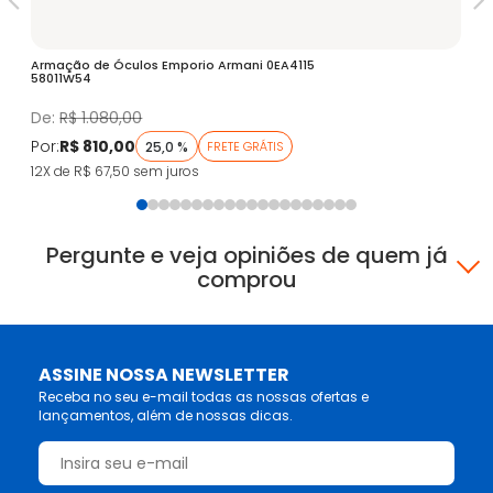
Armação de Óculos Emporio Armani 0EA4115
Óc
58011W54
Fa
De:
R$ 1.080,00
D
Por:
R$ 810,00
Po
25,0 %
FRETE GRÁTIS
12X de R$ 67,50
sem juros
5X
Pergunte e veja opiniões de quem já
comprou
ASSINE NOSSA NEWSLETTER
Receba no seu e-mail todas as nossas ofertas e
lançamentos, além de nossas dicas.