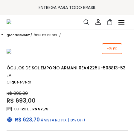
10% OFF PAGAMENTO
À VISTA OU PIX
ENTREGA PARA TODO BRASIL
15% OFF NA PRIMEIRA COMPRA (CONSULTE REGULAMENTO)
32% OFF NO COMBO - CONS. REG.
LOJA ONLINE DE LENTES DE CONTATO E ÓCULOS
FRETE GRÁTIS EM TODO O SITE
grandvisionbr
ÓCULOS DE SOL
10% OFF PAGAMENTO
À VISTA OU PIX
ENTREGA PARA TODO BRASIL
-30%
15% OFF NA PRIMEIRA COMPRA (CONSULTE REGULAMENTO)
32% OFF NO COMBO - CONS. REG.
ÓCULOS DE SOL EMPORIO ARMANI 0EA4225U-508813-53
EA
Clique e veja!
R$ 990,00
R$ 693,00
OU
12
X DE
R$ 57,75
R$ 623,70
À VISTA NO PIX (10% OFF)