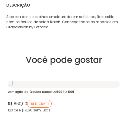
DESCRIÇÃO
A beleza dos seus olhos emoldurada em sofisticação e estilo
com os óculos de solda Ralph. Conheça todos os modelos em
GrandVision by Fototica.
Você pode gostar
Armação de Óculos Diesel DL5004D 1001
Ar
ZV
R$ 860,00
FRETE GRÁTIS
R$
12X de R$ 71,66
sem juros
12