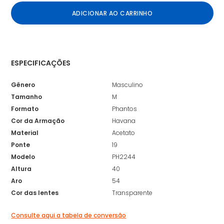
ADICIONAR AO CARRINHO
ESPECIFICAÇÕES
Gênero
Masculino
Tamanho
M
Formato
Phantos
Cor da Armação
Havana
Material
Acetato
Ponte
19
Modelo
PH2244
Altura
40
Aro
54
Cor das lentes
Transparente
Consulte aqui a tabela de conversão