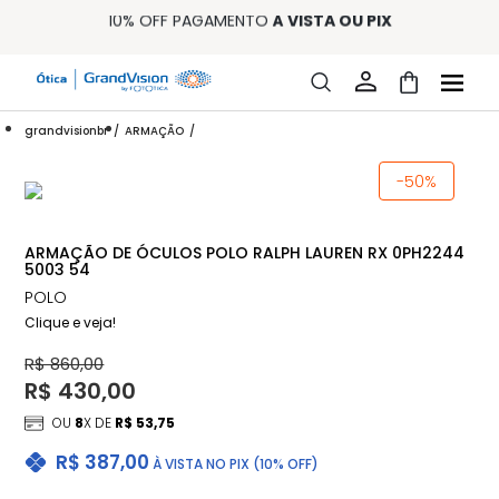
10% OFF PAGAMENTO
À VISTA OU PIX
ENTREGA PARA TODO BRASIL
15% OFF NA PRIMEIRA COMPRA (CONSULTE REGULAMENTO)
32% OFF NO COMBO - CONS. REG.
LOJA ONLINE DE LENTES DE CONTATO E ÓCULOS
FRETE GRÁTIS EM TODO O SITE
grandvisionbr
ARMAÇÃO
10% OFF PAGAMENTO
À VISTA OU PIX
ENTREGA PARA TODO BRASIL
-50%
15% OFF NA PRIMEIRA COMPRA (CONSULTE REGULAMENTO)
32% OFF NO COMBO - CONS. REG.
ARMAÇÃO DE ÓCULOS POLO RALPH LAUREN RX 0PH2244
5003 54
POLO
Clique e veja!
R$ 860,00
R$ 430,00
OU
8
X DE
R$ 53,75
R$ 387,00
À VISTA NO PIX (10% OFF)