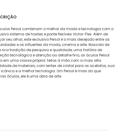
SCRIÇÃO
óculos Persol combinam o melhor da moda e tecnologia com o
usivo sistema de hastes e ponte flexíveis Victor-Flex. Além de
çar seu olhar, este exclusivo Persol é o mais desejado entre as
bridades e os influentes da moda, cinema e arte. Nascido de
rica tradição de pesquisa e qualidade, uma história de
eição tecnológica e atenção ao detalhe fino, os óculos Persol
o em uma classe própria: feitos à mão com a mais alta
idade de materiais, com lentes de cristal para os acetatos, sua
 icônica e a melhor tecnologia. Um Persol é mais do que
as óculos, ele é uma obra de arte.