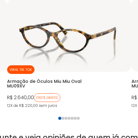
VIRAL TIK TOK
Armação de Óculos Miu Miu Oval
Ar
MU09XV
MU
R$ 2.640,00
R$
FRETE GRÁTIS
12X de R$ 220,00
sem juros
12X
unte e veja opiniões de quem já co