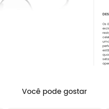
DE
Os 
excl
real
cele
uma 
perf
estã
qual
seta
apen
Você pode gostar