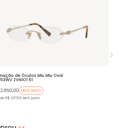
mação de Óculos Miu Miu Oval
Armação
53WV ZVN1O1 51
EA1114
 2.850,00
De:
R$ 96
FRETE GRÁTIS
Por:
R$ 
 de R$ 237,50
sem juros
9X de R$ 5
mprou