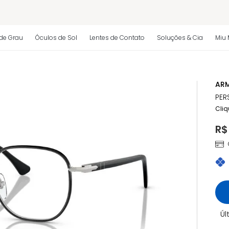
 regulamento)
de Grau
Óculos de Sol
Lentes de Contato
Soluções & Cia
Miu 
os
ARM
 regulamento)
PER
Cliq
R$
Úl