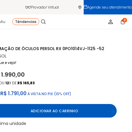
Provador Virtual
Agende seu atendimento
0
Miu
Têndencias
AÇÃO DE ÓCULOS PERSOL RX 0PO1014VJ-1125 -52
SOL
ue e veja!
 1.990,00
OU
12
X DE
R$ 165,83
R$ 1.791,00
À VISTA NO PIX (10% OFF)
ADICIONAR AO CARRINHO
tima unidade