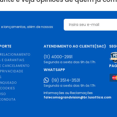
s e lançamentos, além de nossas
UPORTE
ATENDIMENTO AO CLIENTE(SAC)
SEG
 RELACIONAMENTO
(11) 4000-2991
 E GARANTIAS
Segunda a sexta das 9h às 17h
PA
E CANCELAMENTO
WHATSAPP
 PRIVACIDADE
S
(19) 3514-3531
ANQUEADO
Segunda a sexta das 9h às 17h
 COOKIES
Informações ou Reclamações
USO
falecomagrandvision@br.luxottica.com
 CONDUTA
S