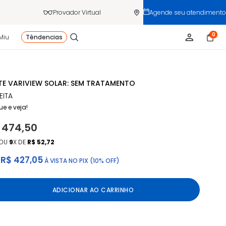
Provador Virtual
Agende seu atendimento
0
Miu
Têndencias
TE VARIVIEW SOLAR: SEM TRATAMENTO
EITA
ue e veja!
 474,50
OU
9
X DE
R$ 52,72
R$ 427,05
À VISTA NO PIX (10% OFF)
ADICIONAR AO CARRINHO