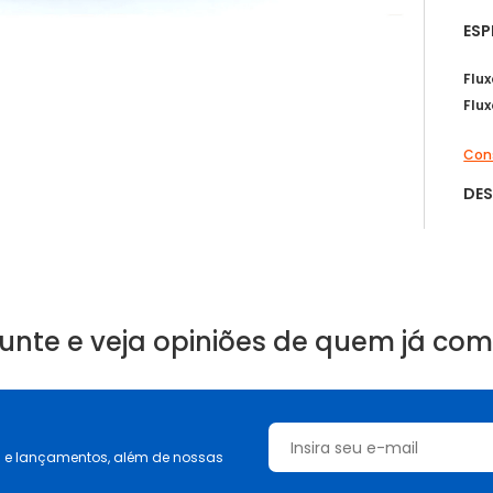
ESP
Flu
Flu
Cons
DE
unte e veja opiniões de quem já co
s e lançamentos, além de nossas