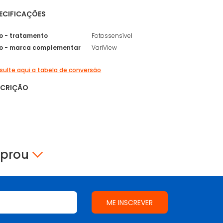
ECIFICAÇÕES
xo - tratamento
Fotossensível
xo - marca complementar
VariView
ulte aqui a tabela de conversão
SCRIÇÃO
mprou