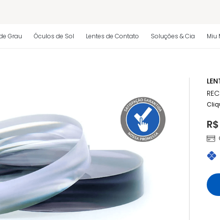
 regulamento)
de Grau
Óculos de Sol
Lentes de Contato
Soluções & Cia
Miu 
os
LEN
 regulamento)
REC
Cliq
R$