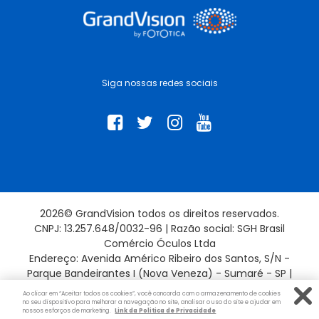
Siga nossas redes sociais
2026© GrandVision todos os direitos reservados.
CNPJ: 13.257.648/0032-96 | Razão social: SGH Brasil
Comércio Óculos Ltda
Endereço: Avenida Américo Ribeiro dos Santos, S/N -
Parque Bandeirantes I (Nova Veneza) - Sumaré - SP |
13181-715
Ao clicar em “Aceitar todos os cookies”, você concorda com o armazenamento de cookies
no seu dispositivo para melhorar a navegação no site, analisar o uso do site e ajudar em
nossos esforços de marketing.
Link da Politica de Privacidade