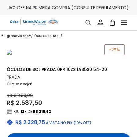
ENTREGA PARA TODO BRASIL
15% OFF NA PRIMEIRA COMPRA (CONSULTE REGULAMENTO)
32% OFF NO COMBO - CONS. REG.
LOJA ONLINE DE LENTES DE CONTATO E ÓCULOS
FRETE GRÁTIS EM TODO O SITE
10% OFF PAGAMENTO
À VISTA OU PIX
grandvisionbr
ÓCULOS DE SOL
ENTREGA PARA TODO BRASIL
15% OFF NA PRIMEIRA COMPRA (CONSULTE REGULAMENTO)
-25%
32% OFF NO COMBO - CONS. REG.
ÓCULOS DE SOL PRADA 0PR 10ZS 1AB5S0 54-20
PRADA
Clique e veja!
R$ 3.450,00
R$ 2.587,50
OU
12
X DE
R$ 215,62
R$ 2.328,75
À VISTA NO PIX (10% OFF)