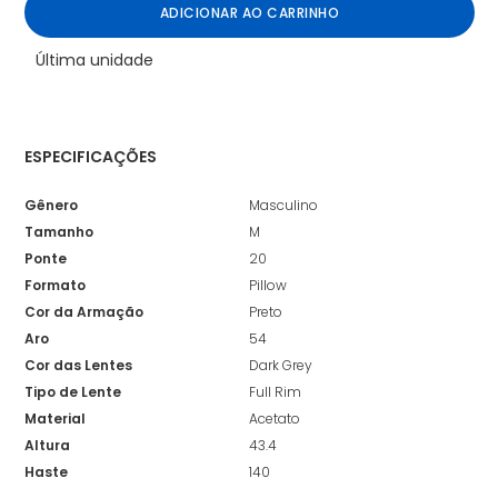
ADICIONAR AO CARRINHO
Última unidade
ESPECIFICAÇÕES
Gênero
Masculino
Tamanho
M
Ponte
20
Formato
Pillow
Cor da Armação
Preto
Aro
54
Cor das Lentes
Dark Grey
Tipo de Lente
Full Rim
Material
Acetato
Altura
43.4
Haste
140