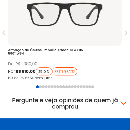
Armação de Óculos Emporio Armani 0EA4115
Óc
58011W54
Fa
De:
R$ 1.080,00
D
Por:
R$ 810,00
Po
25,0 %
FRETE GRÁTIS
12X de R$ 67,50
sem juros
5X
Pergunte e veja opiniões de quem já
comprou