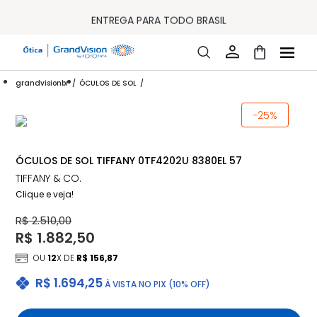
10% OFF PAGAMENTO
À VISTA OU PIX
ENTREGA PARA TODO BRASIL
15% OFF NA PRIMEIRA COMPRA (CONSULTE REGULAMENTO)
32% OFF NO COMBO - CONS. REG.
LOJA ONLINE DE LENTES DE CONTATO E ÓCULOS
FRETE GRÁTIS EM TODO O SITE
grandvisionbr
ÓCULOS DE SOL
10% OFF PAGAMENTO
À VISTA OU PIX
ENTREGA PARA TODO BRASIL
-25%
15% OFF NA PRIMEIRA COMPRA (CONSULTE REGULAMENTO)
32% OFF NO COMBO - CONS. REG.
ÓCULOS DE SOL TIFFANY 0TF4202U 8380EL 57
TIFFANY & CO.
Clique e veja!
R$ 2.510,00
R$ 1.882,50
OU
12
X DE
R$ 156,87
R$ 1.694,25
À VISTA NO PIX (10% OFF)