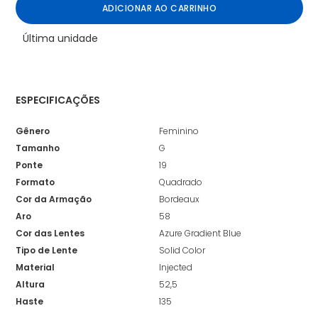
ADICIONAR AO CARRINHO
Última unidade
ESPECIFICAÇÕES
Gênero
Feminino
Tamanho
G
Ponte
19
Formato
Quadrado
Cor da Armação
Bordeaux
Aro
58
Cor das Lentes
Azure Gradient Blue
Tipo de Lente
Solid Color
Material
Injected
Altura
52,5
Haste
135