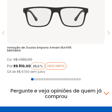
Armação de Óculos Emporio Armani 0EA4115
Óc
58011W54
Fa
De:
R$ 1.080,00
D
Por:
R$ 810,00
Po
25,0 %
FRETE GRÁTIS
12X de R$ 67,50
sem juros
5X
Pergunte e veja opiniões de quem já
comprou