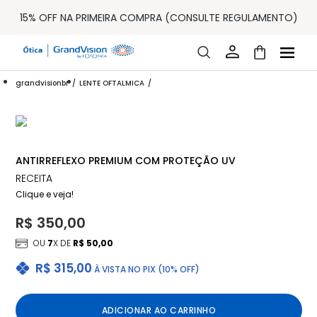
ENTREGA PARA TODO BRASIL
15% OFF NA PRIMEIRA COMPRA (CONSULTE REGULAMENTO)
32% OFF NO COMBO - CONS. REG.
LOJA ONLINE DE LENTES DE CONTATO E ÓCULOS
FRETE GRÁTIS EM TODO O SITE
10% OFF PAGAMENTO
À VISTA OU PIX
grandvisionbr
LENTE OFTALMICA
ENTREGA PARA TODO BRASIL
15% OFF NA PRIMEIRA COMPRA (CONSULTE REGULAMENTO)
32% OFF NO COMBO - CONS. REG.
ANTIRREFLEXO PREMIUM COM PROTEÇÃO UV
RECEITA
Clique e veja!
R$ 350,00
OU
7
X DE
R$ 50,00
R$ 315,00
À VISTA NO PIX (10% OFF)
ADICIONAR AO CARRINHO