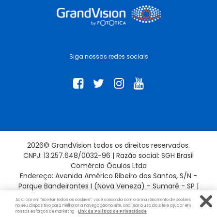
Siga nossas redes sociais
2026© GrandVision todos os direitos reservados.
CNPJ: 13.257.648/0032-96 | Razão social: SGH Brasil
Comércio Óculos Ltda
Endereço: Avenida Américo Ribeiro dos Santos, S/N -
Parque Bandeirantes I (Nova Veneza) - Sumaré - SP |
13181-715
Ao clicar em “Aceitar todos os cookies”, você concorda com o armazenamento de cookies
no seu dispositivo para melhorar a navegação no site, analisar o uso do site e ajudar em
nossos esforços de marketing.
Link da Politica de Privacidade