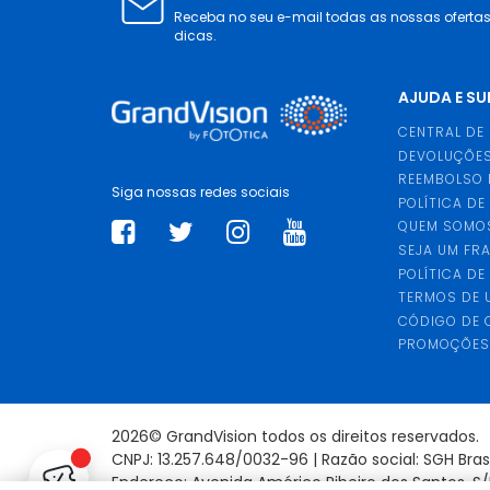
Receba no seu e-mail todas as nossas oferta
dicas.
AJUDA E S
CENTRAL DE
DEVOLUÇÕES
REEMBOLSO 
Siga nossas redes sociais
POLÍTICA DE
QUEM SOMO
SEJA UM FR
POLÍTICA DE
TERMOS DE 
CÓDIGO DE
PROMOÇÕE
2026© GrandVision todos os direitos reservados.
CNPJ: 13.257.648/0032-96 | Razão social: SGH Bra
Endereço: Avenida Américo Ribeiro dos Santos, S