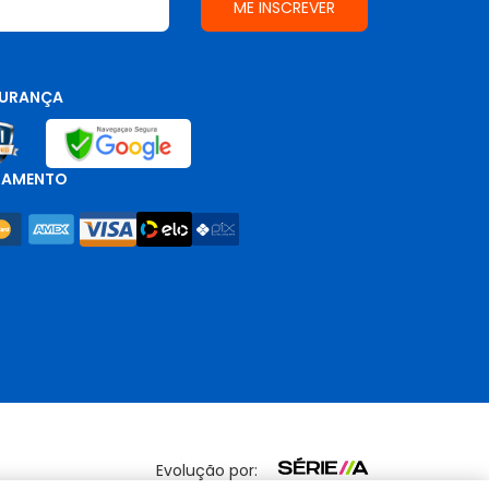
URANÇA
GAMENTO
Evolução por: