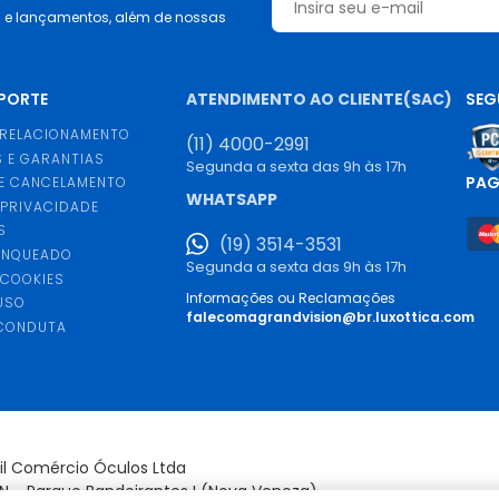
s e lançamentos, além de nossas
UPORTE
ATENDIMENTO AO CLIENTE(SAC)
SEG
 RELACIONAMENTO
(11) 4000-2991
 E GARANTIAS
Segunda a sexta das 9h às 17h
PA
E CANCELAMENTO
WHATSAPP
 PRIVACIDADE
S
(19) 3514-3531
ANQUEADO
Segunda a sexta das 9h às 17h
 COOKIES
Informações ou Reclamações
USO
falecomagrandvision@br.luxottica.com
 CONDUTA
S
sil Comércio Óculos Ltda
/N - Parque Bandeirantes I (Nova Veneza) -