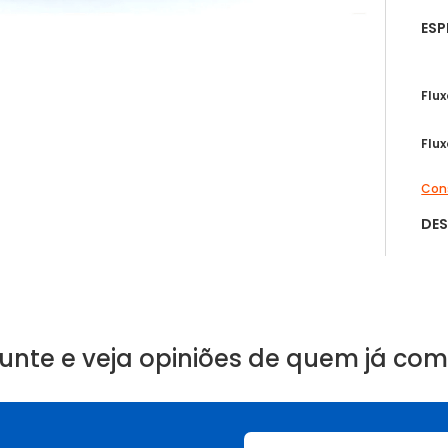
ESP
Flu
Flu
Cons
DE
unte e veja opiniões de quem já co