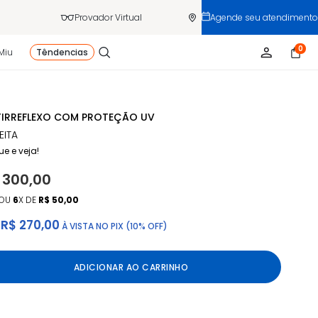
Provador Virtual
Agende seu atendimento
0
Miu
Têndencias
IRREFLEXO COM PROTEÇÃO UV
EITA
ue e veja!
 300,00
OU
6
X DE
R$ 50,00
R$ 270,00
À VISTA NO PIX (10% OFF)
ADICIONAR AO CARRINHO