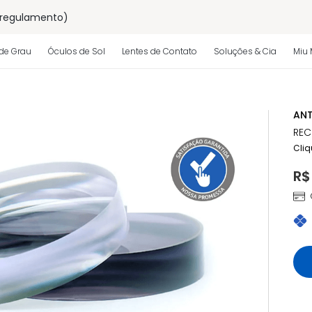
 regulamento)
os
de Grau
Óculos de Sol
Lentes de Contato
Soluções & Cia
Miu 
 regulamento)
ANT
REC
Cliq
R$