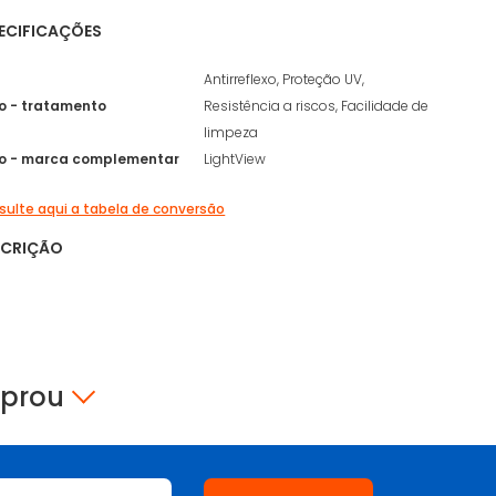
ECIFICAÇÕES
Antirreflexo, Proteção UV,
xo - tratamento
Resistência a riscos, Facilidade de
limpeza
xo - marca complementar
LightView
ulte aqui a tabela de conversão
SCRIÇÃO
mprou