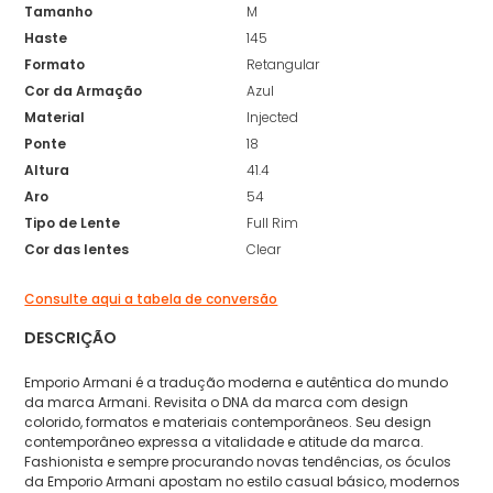
Tamanho
M
Haste
145
Formato
Retangular
Cor da Armação
Azul
Material
Injected
Ponte
18
Altura
41.4
Aro
54
Tipo de Lente
Full Rim
Cor das lentes
Clear
Consulte aqui a tabela de conversão
DESCRIÇÃO
Emporio Armani é a tradução moderna e autêntica do mundo
da marca Armani. Revisita o DNA da marca com design
colorido, formatos e materiais contemporâneos. Seu design
contemporâneo expressa a vitalidade e atitude da marca.
Fashionista e sempre procurando novas tendências, os óculos
da Emporio Armani apostam no estilo casual básico, modernos