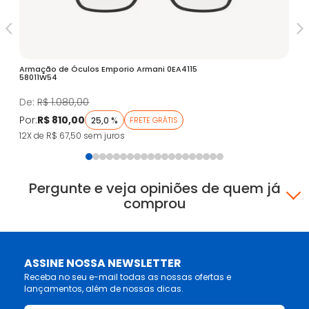
Armação de Óculos Emporio Armani 0EA4115
Óc
58011W54
Fa
De:
R$ 1.080,00
D
Por:
R$ 810,00
Po
25,0 %
FRETE GRÁTIS
12X de R$ 67,50
sem juros
5X
Pergunte e veja opiniões de quem já
comprou
ASSINE NOSSA NEWSLETTER
Receba no seu e-mail todas as nossas ofertas e
lançamentos, além de nossas dicas.