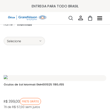
10% OFF PAGAMENTO
À VISTA OU PIX
ENTREGA PARA TODO BRASIL
15% OFF NA PRIMEIRA COMPRA (CONSULTE REGULAMENTO)
32% OFF NO COMBO - CONS. REG.
LOJA ONLINE DE LENTES DE CONTATO E ÓCULOS
mormaii
FRETE GRÁTIS EM TODO O SITE
10% OFF PAGAMENTO
À VISTA OU PIX
ENTREGA PARA TODO BRASIL
15% OFF NA PRIMEIRA COMPRA (CONSULTE REGULAMENTO)
32% OFF NO COMBO - CONS. REG.
Óculos de Sol Mormaii 0MH001025 1180J155
R$ 399,00
FRETE GRÁTIS
7X de R$ 57,00
sem juros