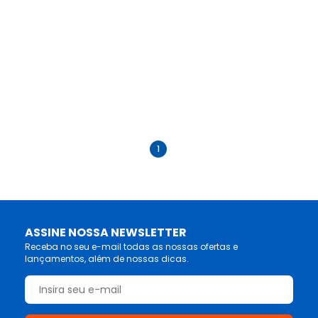
anterior
próximo
1
ASSINE NOSSA NEWSLETTER
Receba no seu e-mail todas as nossas ofertas e
lançamentos, além de nossas dicas.