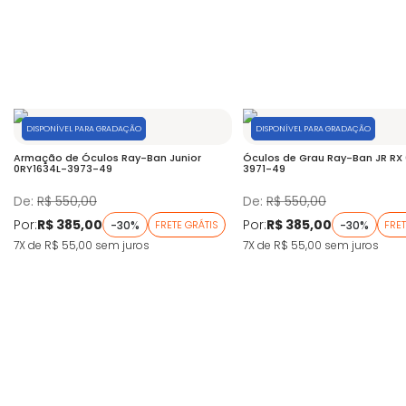
DISPONÍVEL PARA GRADAÇÃO
DISPONÍVEL PARA GRADAÇÃO
Armação de Óculos Ray-Ban Junior
Óculos de Grau Ray-Ban JR RX
0RY1634L-3973-49
3971-49
De:
R$ 550,00
De:
R$ 550,00
Por:
R$ 385,00
Por:
R$ 385,00
-30%
-30%
FRETE GRÁTIS
FRET
7X de R$ 55,00
sem juros
7X de R$ 55,00
sem juros