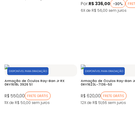
Por:
R$ 336,00
-30%
FRET
6X de R$ 56,00
sem juros
DISPONÍVEL PARA GRADAÇÃO
DISPONÍVEL PARA GRADAÇÃO
Armação de Óculos Ray-Ban Jr RX
Armação de Óculos Ray-Ban Jr
0RY1618L 3926 51
0RY1623L-7136-50
R$ 550,00
R$ 620,00
FRETE GRÁTIS
FRETE GRÁTIS
11X de R$ 50,00
sem juros
12X de R$ 51,66
sem juros