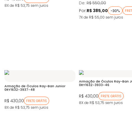
De:
R$ 550,00
8X de R$ 53,75
sem juros
Por:
R$ 385,00
-30%
FRET
7X de R$ 55,00
sem juros
Armação de Óculos Ray-Ban J
0RY1632-3933-46
Armação de Óculos Ray-Ban Junior
0RY1632-3937-48
R$ 430,00
FRETE GRÁTIS
R$ 430,00
FRETE GRÁTIS
8X de R$ 53,75
sem juros
8X de R$ 53,75
sem juros