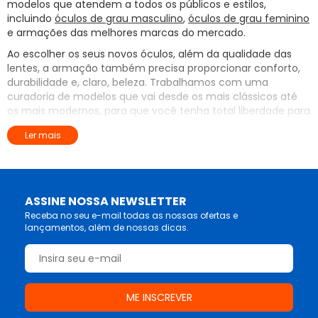
modelos que atendem a todos os públicos e estilos,
incluindo
óculos de grau masculino
,
óculos de grau feminino
e armações das melhores marcas do mercado.
Ao escolher os seus novos óculos, além da qualidade das
lentes, a armação também precisa proporcionar conforto,
durabilidade e, claro, beleza. Trabalhamos com uma
curadoria de modelos que vai desde os mais clássicos até
os mais modernos, para que você tenha total liberdade para
expressar sua personalidade. Confira!
Ler mais
Óculos de grau masculino: estilo e sofisticação
Os óculos de grau masculino que você encontra aqui são
pensados para homens que buscam um design marcante,
ASSINE NOSSA NEWSLETTER
que transmita profissionalismo e confiança. São modelos
que equilibram perfeitamente o tradicional com o
Receba no seu e-mail todas as nossas ofertas e
lançamentos, além de nossas dicas.
contemporâneo, fabricados com materiais leves e
resistentes. Confira opções como os
óculos de grau Ray-
Ban
, que nunca saem de moda e oferecem detalhes
icônicos, ou os
óculos de grau Oakley
, ideais para quem
busca um visual mais esportivo, tecnológico e cheio de
atitude.