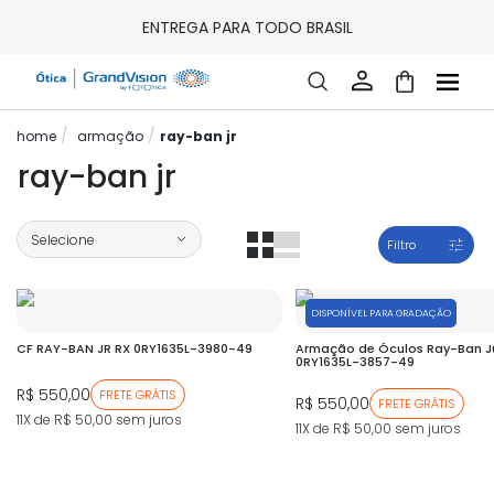
10% OFF PAGAMENTO
À VISTA OU PIX
ENTREGA PARA TODO BRASIL
15% OFF NA PRIMEIRA COMPRA (CONSULTE REGULAMENTO)
32% OFF NO COMBO - CONS. REG.
LOJA ONLINE DE LENTES DE CONTATO E ÓCULOS
FRETE GRÁTIS EM TODO O SITE
armação
ray-ban jr
10% OFF PAGAMENTO
À VISTA OU PIX
ray-ban jr
ENTREGA PARA TODO BRASIL
15% OFF NA PRIMEIRA COMPRA (CONSULTE REGULAMENTO)
32% OFF NO COMBO - CONS. REG.
Filtro
DISPONÍVEL PARA GRADAÇÃO
CF RAY-BAN JR RX 0RY1635L-3980-49
Armação de Óculos Ray-Ban J
0RY1635L-3857-49
R$ 550,00
FRETE GRÁTIS
R$ 550,00
FRETE GRÁTIS
11X de R$ 50,00
sem juros
11X de R$ 50,00
sem juros