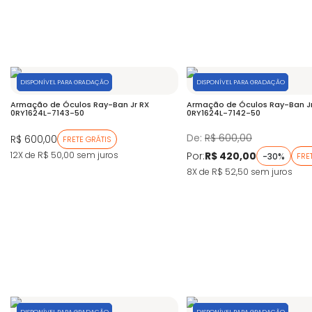
DISPONÍVEL PARA GRADAÇÃO
DISPONÍVEL PARA GRADAÇÃO
Armação de Óculos Ray-Ban Jr RX
Armação de Óculos Ray-Ban Jr
0RY1624L-7143-50
0RY1624L-7142-50
De:
R$ 600,00
R$ 600,00
FRETE GRÁTIS
Por:
R$ 420,00
12X de R$ 50,00
sem juros
-30%
FRE
8X de R$ 52,50
sem juros