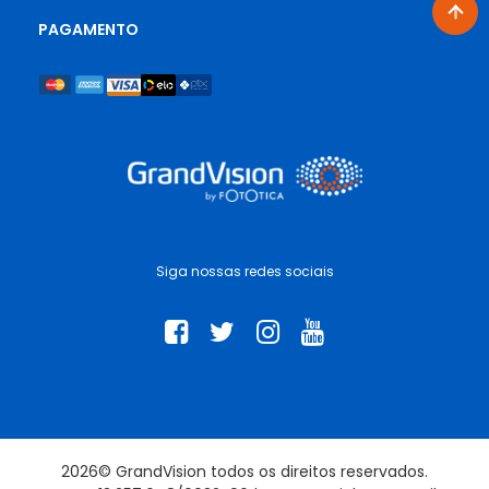
um ajuste perfeito. Seja qual for o seu estilo, a GrandVision
tem a armação de óculos de grau que vai te acompanhar
PAGAMENTO
em todos os momentos.
Por que escolher a GrandVision?
Ao escolher a GrandVision, você conta com a expertise de
uma rede que é referência mundial em cuidados visuais.
Estamos preparados para te ajudar a encontrar o par de
óculos que melhor combina com o seu rosto, sua rotina e
suas preferências. Além disso, garantimos a qualidade e a
procedência de cada peça, com preços justos e facilidades
de pagamento.
Siga nossas redes sociais
Não perca tempo e descubra o prazer de enxergar melhor
com estilo. Explore nossa coleção completa de óculos de
grau e dê o próximo passo para transformar o seu visual e
garantir uma visão clara e confortável todos os dias!
2026© GrandVision todos os direitos reservados.