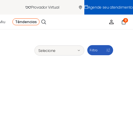
Provador Virtual
Agende seu atendimento
0
Miu
Têndencias
Filtro