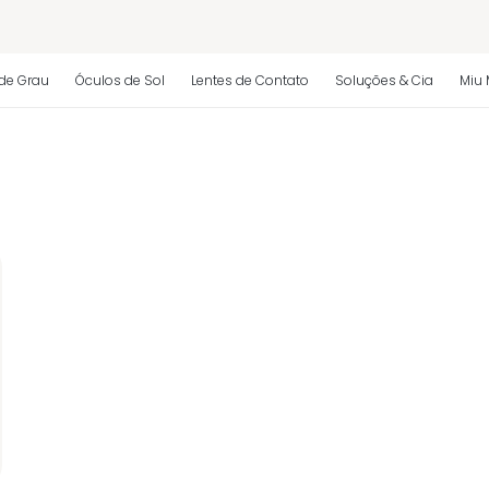
 regulamento)
de Grau
Óculos de Sol
Lentes de Contato
Soluções & Cia
Miu 
os
 regulamento)